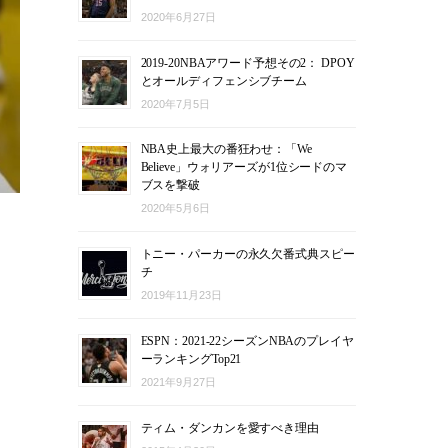
2020年6月27日
2019-20NBAアワード予想その2： DPOY
とオールディフェンシブチーム
2020年7月5日
NBA史上最大の番狂わせ：「We
Believe」ウォリアーズが1位シードのマ
ブスを撃破
2020年5月6日
コ
トニー・パーカーの永久欠番式典スピー
チ
2019年11月23日
ESPN：2021-22シーズンNBAのプレイヤ
ーランキングTop21
2021年9月27日
ティム・ダンカンを愛すべき理由