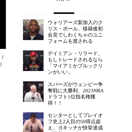
ウォリアーズ新加入のク
リス・ポール、移籍後初
会見でしわくちゃのユニ
フォームを渡される
デイミアン・リラード、
。ド
もしトレードされるなら
3
「マイアミかブルックリ
ンがいい」
スパーズがウェンビー争
奪戦に大勝利、2023NBA
ドラフト1位指名権獲
得！！
センターとしてプレイオ
フ史上2人目の50得点超
え、ヨキッチが快挙達成