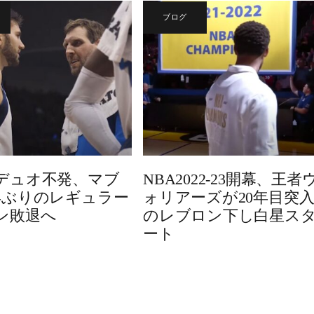
ブログ
デュオ不発、マブ
NBA2022-23開幕、王者
年ぶりのレギュラー
ォリアーズが20年目突
ン敗退へ
のレブロン下し白星ス
ート