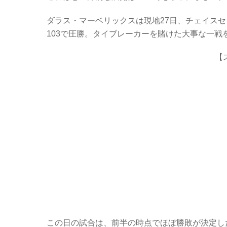
c
tt
er
e
e
er
n
ダラス・マーベリックスは現地27日、チェイスセ
b
ot
103で圧勝。タイブレーカーを賭けた大事な一戦
o
e
【
o
k
この日の試合は、前半の時点でほぼ勝敗が決定した