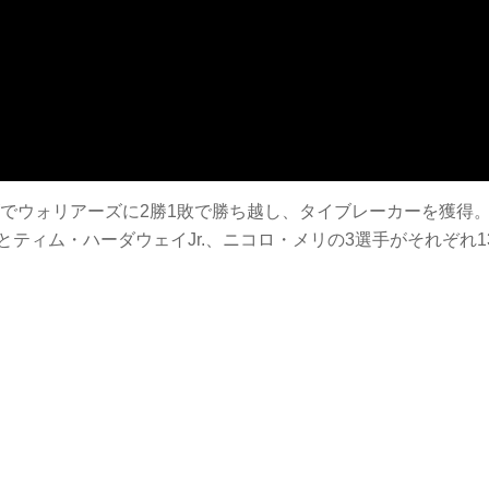
ズでウォリアーズに2勝1敗で勝ち越し、タイブレーカーを獲得
ティム・ハーダウェイJr.、ニコロ・メリの3選手がそれぞれ1