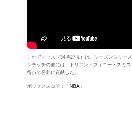
これでマブス（34勝27敗）は、シーズンシリー
ンチッチの他には、ドリアン・フィニー・スミスと
得点で勝利に貢献した。
ボックススコア：「
NBA
」