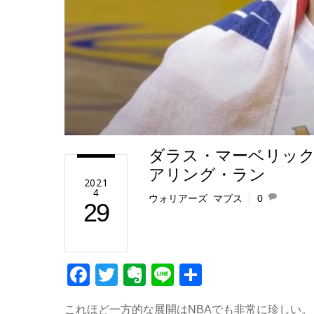
ダラス・マーベリック
アリング・ラン
2021
4
ウォリアーズ
,
マブス
0
29
F
T
E
Li
共
a
wi
v
n
有
これほど一方的な展開はNBAでも非常に珍しい。