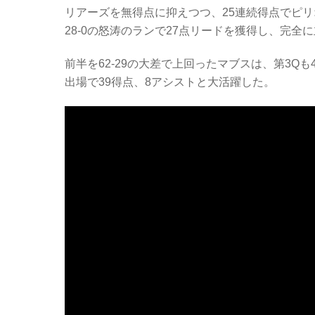
リアーズを無得点に抑えつつ、25連続得点でピ
28-0の怒涛のランで27点リードを獲得し、完全
前半を62-29の大差で上回ったマブスは、第3Qも
出場で39得点、8アシストと大活躍した。