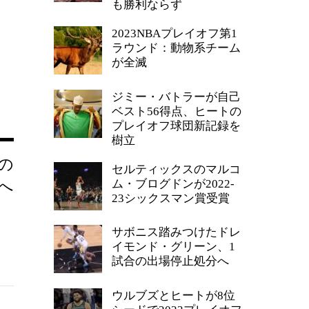
も勝利ならず
2023NBAプレイオフ第1
ラウンド：動物系チーム
が全滅
ジミー・バトラーが自己
ベスト56得点、ヒートの
プレイオフ球団新記録を
樹立
の
セルティックスのマルコ
ム・ブログドンが2022-
へ
23シックスマン賞受賞
サボニス踏みつけたドレ
イモンド・グリーン、1
試合の出場停止処分へ
ウルブズとヒートが8位