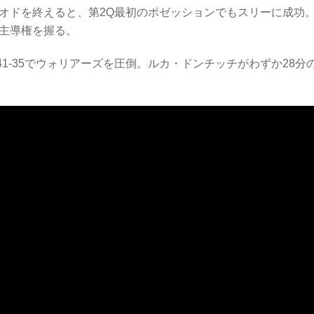
リオドを終えると、第2Q最初のポゼッションでもスリーに成功
に主導権を握る。
41-35でウォリアーズを圧倒。ルカ・ドンチッチがわずか28分