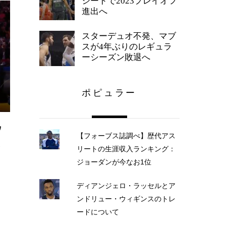
シードで2023プレイオフ
進出へ
スターデュオ不発、マブ
スが4年ぶりのレギュラ
ーシーズン敗退へ
ポピュラー
ウ
【フォーブス誌調べ】歴代アス
入
リートの生涯収入ランキング：
タ
ジョーダンが今なお1位
ディアンジェロ・ラッセルとア
ンドリュー・ウィギンスのトレ
ードについて