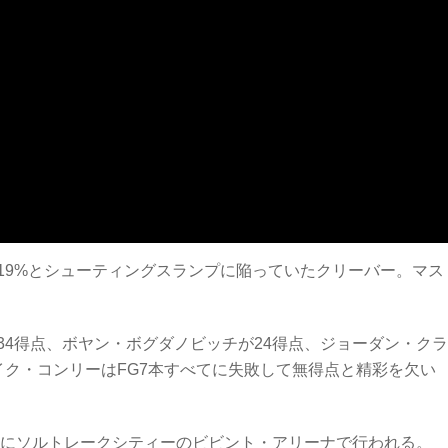
19%とシューティングスランプに陥っていたクリーバー。マス
4得点、ボヤン・ボグダノビッチが24得点、ジョーダン・ク
イク・コンリーはFG7本すべてに失敗して無得点と精彩を欠い
日にソルトレークシティーのビビント・アリーナで行われる。