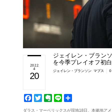
ジェイレン・ブランソ
を今季プレイオフ初白
2022
4
ジェイレン・ブランソン
,
マブス
0
20
F
T
E
Li
共
a
wi
v
n
有
ダラス・マーベリックスが現地18日、本拠地ア