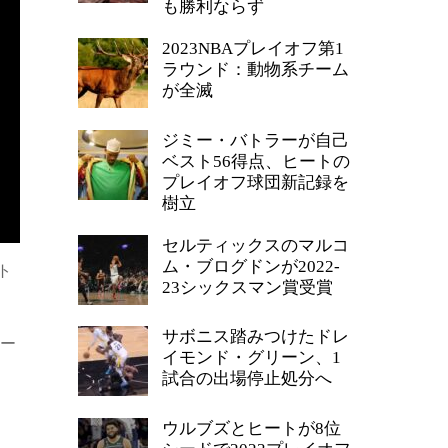
も勝利ならず
2023NBAプレイオフ第1
ラウンド：動物系チーム
が全滅
ジミー・バトラーが自己
ベスト56得点、ヒートの
プレイオフ球団新記録を
樹立
セルティックスのマルコ
ム・ブログドンが2022-
ト
23シックスマン賞受賞
サボニス踏みつけたドレ
ラー
イモンド・グリーン、1
試合の出場停止処分へ
ウルブズとヒートが8位