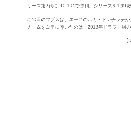
c
tt
er
e
リーズ第2戦に110-104で勝利。シリーズを1勝
e
er
n
b
ot
この日のマブスは、エースのルカ・ドンチッチが
チームを白星に導いたのは、2018年ドラフト組
o
e
o
【
k