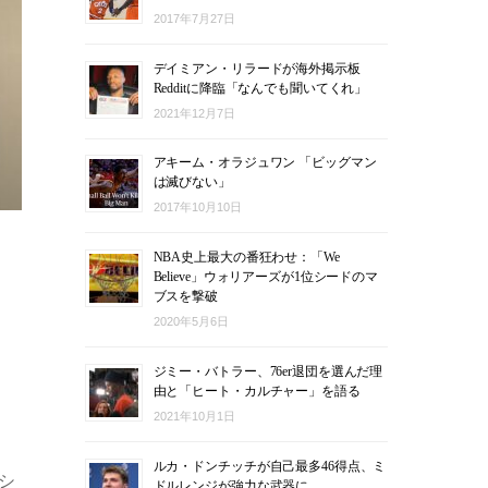
2017年7月27日
デイミアン・リラードが海外掲示板
Redditに降臨「なんでも聞いてくれ」
2021年12月7日
アキーム・オラジュワン 「ビッグマン
は滅びない」
2017年10月10日
ス
NBA史上最大の番狂わせ：「We
Believe」ウォリアーズが1位シードのマ
ブスを撃破
2020年5月6日
ジミー・バトラー、76er退団を選んだ理
由と「ヒート・カルチャー」を語る
2021年10月1日
ルカ・ドンチッチが自己最多46得点、ミ
シ
ドルレンジが強力な武器に