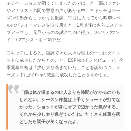
モチベーションが消えてしまったのでは、と一部のファン
やアナリストの間で懸念の声があがる中、ヨキッチはシー
ズン中盤からしっかりと復調。12月に入ってから昨季レベ
ルのパフォーマンスを取り戻すと、1月以降はさらにステッ
プアップし、元旦からの22試合で24.4得点、10.7リバウン
ド、7.2アシストを平均中だ。
ヨキッチによると、復調できた大きな理由の一つはダイエ
ットに成功したからとのこと。ESPNのインタビューで、今
季開幕当初は「少し太り過ぎていた」ことを認めつつ、シ
ーズン中に約10kgの減量に成功したことを明かした。
「僕は体が温まるのに人よりも時間がかかるのかも
しれない。シーズン序盤は上手くシュートが打てな
かった。ショットが常にオフで短かった気がする。
それから少し太り過ぎていたね。たくさん体重を落
としたら調子が良くなったよ」