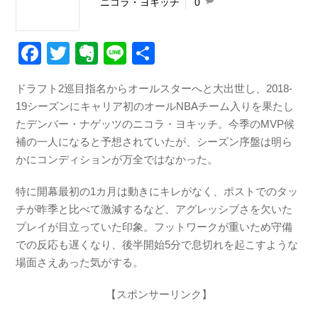
ニコラ・ヨキッチ
0
F
T
E
Li
共
a
wi
v
n
有
ドラフト2巡目指名からオールスターへと大出世し、2018-
c
tt
er
e
19シーズンにキャリア初のオールNBAチーム入りを果たし
e
er
n
たデンバー・ナゲッツのニコラ・ヨキッチ。今季のMVP候
b
ot
補の一人になると予想されていたが、シーズン序盤は明ら
かにコンディションが万全ではなかった。
o
e
o
特に開幕最初の1カ月は動きにキレがなく、ポストでのタッ
k
チが昨季と比べて激減するなど、アグレッシブさを欠いた
プレイが目立っていた印象。フットワークが重いため守備
での反応も遅くなり、後半開始5分で息切れを起こすような
場面さえあった気がする。
【スポンサーリンク】