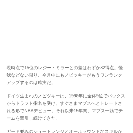
現時点で15位のレジー・ミラーとの差はわずか82得点。怪
我などない限り、今月中にもノビツキーがもうワンランク
アップするのは確実だ。
ドイツ生まれのノビツキーは、1998年に全体9位でバックス
からドラフト指名を受け、すぐさまマブスへとトレードさ
れる形でNBAデビュー。それ以来15年間、マブス一筋でチ
ームを牽引し続けてきた。
ガード並みのシュートレンジとオールラウンドなスキルか