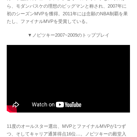
ら、モダンバスケの理想のビッグマンと称され、2007年に
初のシーズンMVPを獲得。2011年には念願のNBA制覇を果
たし、ファイナルMVPを受賞している。
▼ノビツキー2007~2009のトッププレイ
11度のオールスター選出、MVPとファイナルMVPが1つず
つ、そしてキャリア通算得点16位…。ノビツキーの殿堂入