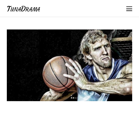
TunaDrama