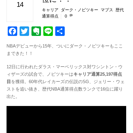
14
キャリア
,
ダーク・ノビツキー
,
マブス
,
歴代
通算得点
0
F
T
E
Li
共
a
wi
v
n
有
NBAデビューから15年、ついにダーク・ノビツキーもここ
c
tt
er
e
まできた！！
e
er
n
b
ot
12日に行われたダラス・マーベリックス対ワシントン・ウ
ィザーズの試合で、ノビツキーは
キャリア通算25,197得点
o
e
目
を獲得。60年代レイカーズの伝説のSG、ジェリー・ウェ
o
ストを追い抜き、歴代NBA通算得点数ランクで16位に躍り
k
出た。