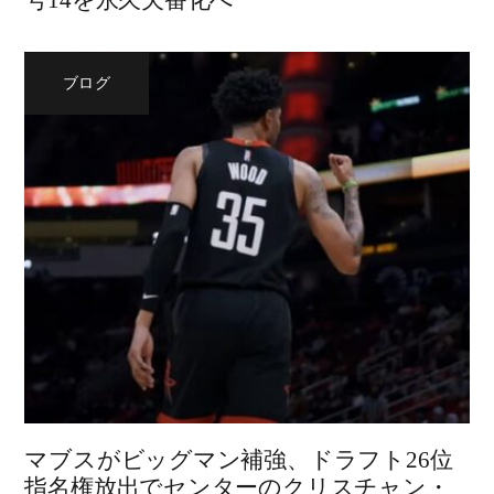
号14を永久欠番化へ
ブログ
マブスがビッグマン補強、ドラフト26位
指名権放出でセンターのクリスチャン・