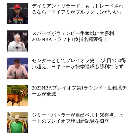
デイミアン・リラード、もしトレードされ
るなら「マイアミかブルックリンがいい」
スパーズがウェンビー争奪戦に大勝利、
2023NBAドラフト1位指名権獲得！！
センターとしてプレイオフ史上2人目の50得
点超え、ヨキッチが快挙達成も勝利ならず
2023NBAプレイオフ第1ラウンド：動物系チ
ームが全滅
ジミー・バトラーが自己ベスト56得点、ヒ
ートのプレイオフ球団新記録を樹立