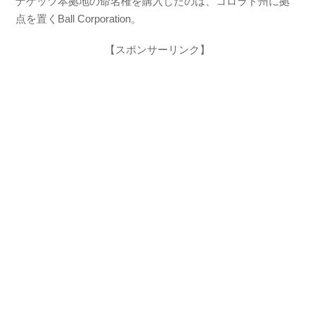
ナゲッツ本拠地の命名権を購入したのは、コロラド州に拠
点を置くBall Corporation。
【スポンサーリンク】