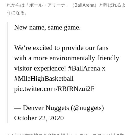
e
er
n
れからは「ボール・アリーナ」（Ball Arena）と呼ばれるよ
b
ot
うになる。
o
e
New name, same game.
o
k
We’re excited to provide our fans
with a more environmentally friendly
visitor experience!
#BallArena
x
#MileHighBasketball
pic.twitter.com/RBfRNzui2F
— Denver Nuggets (@nuggets)
October 22, 2020