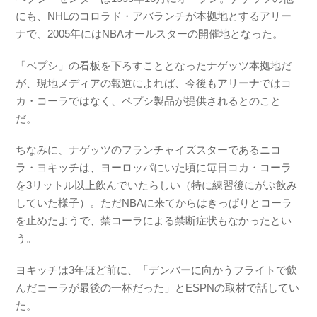
にも、NHLのコロラド・アバランチが本拠地とするアリー
ナで、2005年にはNBAオールスターの開催地となった。
「ペプシ」の看板を下ろすこととなったナゲッツ本拠地だ
が、現地メディアの報道によれば、今後もアリーナではコ
カ・コーラではなく、ペプシ製品が提供されるとのこと
だ。
ちなみに、ナゲッツのフランチャイズスターであるニコ
ラ・ヨキッチは、ヨーロッパにいた頃に毎日コカ・コーラ
を3リットル以上飲んでいたらしい（特に練習後にがぶ飲み
していた様子）。ただNBAに来てからはきっぱりとコーラ
を止めたようで、禁コーラによる禁断症状もなかったとい
う。
ヨキッチは3年ほど前に、「デンバーに向かうフライトで飲
んだコーラが最後の一杯だった」とESPNの取材で話してい
た。