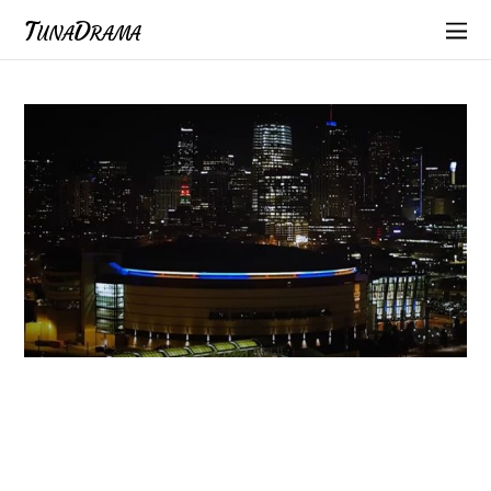
TunaDrama