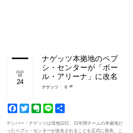
ナゲッツ本拠地のペプ
シ・センターが「ボー
2020
ル・アリーナ」に改名
10
24
ナゲッツ
0
F
T
E
Li
共
a
wi
v
n
有
デンバー・ナゲッツは現地22日、21年間チームの本拠地だ
c
tt
er
e
ったペプシ・センターが改名されることを正式に発表。こ