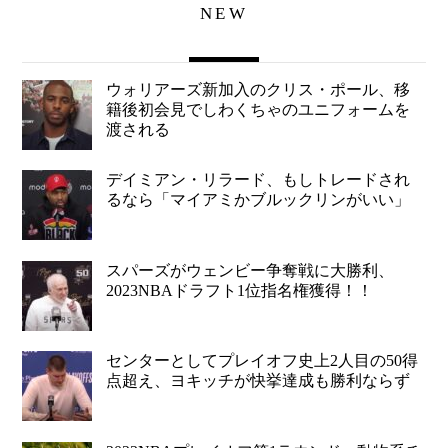
NEW
ウォリアーズ新加入のクリス・ポール、移
籍後初会見でしわくちゃのユニフォームを
渡される
デイミアン・リラード、もしトレードされ
るなら「マイアミかブルックリンがいい」
スパーズがウェンビー争奪戦に大勝利、
2023NBAドラフト1位指名権獲得！！
センターとしてプレイオフ史上2人目の50得
点超え、ヨキッチが快挙達成も勝利ならず