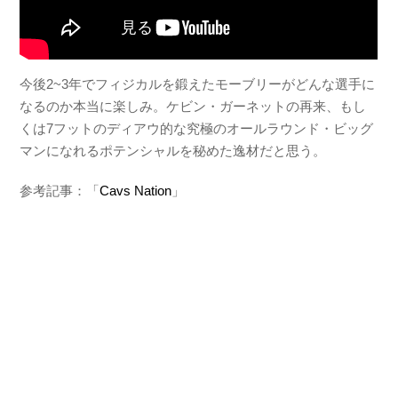
今後2~3年でフィジカルを鍛えたモーブリーがどんな選手に
なるのか本当に楽しみ。ケビン・ガーネットの再来、もし
くは7フットのディアウ的な究極のオールラウンド・ビッグ
マンになれるポテンシャルを秘めた逸材だと思う。
参考記事：「
Cavs Nation
」