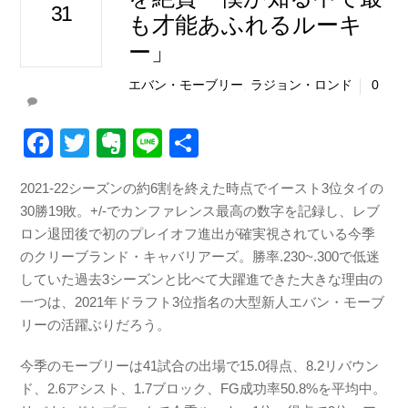
31
も才能あふれるルーキ
ー」
エバン・モーブリー
,
ラジョン・ロンド
0
F
T
E
Li
共
a
wi
v
n
有
2021-22シーズンの約6割を終えた時点でイースト3位タイの
c
tt
er
e
30勝19敗。+/-でカンファレンス最高の数字を記録し、レブ
e
er
n
ロン退団後で初のプレイオフ進出が確実視されている今季
b
ot
のクリーブランド・キャバリアーズ。勝率.230~.300で低迷
していた過去3シーズンと比べて大躍進できた大きな理由の
o
e
一つは、2021年ドラフト3位指名の大型新人エバン・モーブ
o
リーの活躍ぶりだろう。
k
今季のモーブリーは41試合の出場で15.0得点、8.2リバウン
ド、2.6アシスト、1.7ブロック、FG成功率50.8%を平均中。