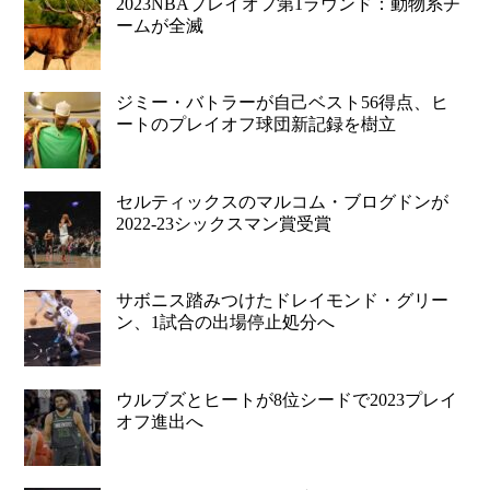
2023NBAプレイオフ第1ラウンド：動物系チ
ームが全滅
ジミー・バトラーが自己ベスト56得点、ヒ
ートのプレイオフ球団新記録を樹立
セルティックスのマルコム・ブログドンが
2022-23シックスマン賞受賞
サボニス踏みつけたドレイモンド・グリー
ン、1試合の出場停止処分へ
ウルブズとヒートが8位シードで2023プレイ
オフ進出へ