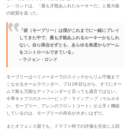
ン・ロンドは、「最も才能あふれたルーキーだ」と最大級
の絶賛を送った。
「彼（モーブリー）は僕がこれまでに一緒にプレイ
してきた中で、最も才能あふれるルーキーかもしれ
ない。自ら得点せずとも、あらゆる角度からゲーム
をコントロールできている」
– ラジョン・ロンド
モーブリーはペリメーターでのスイッチからリム守備まで
こなせるオールラウンダー。プロ1年目ながら、すでにチー
ムで最も万能なディフェンダーと言っても過言ではない。
今季キャブスのスーパービッグ・ラインアップ（マルカネ
ン、モーブリー、アレンのフロントコート）が上手く機能
しているのは、モーブリーの存在が大きいはずだ。
またオフェンス面でも、ドラフト時での評価を完全に上回