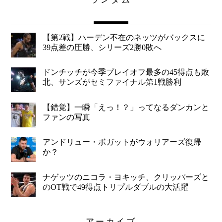
【第2戦】ハーデン不在のネッツがバックスに
39点差の圧勝、シリーズ2勝0敗へ
ドンチッチが今季プレイオフ最多の45得点も敗
北、サンズがセミファイナル第1戦勝利
【錯覚】一瞬「えっ！？」ってなるダンカンと
ファンの写真
アンドリュー・ボガットがウォリアーズ復帰
か？
ナゲッツのニコラ・ヨキッチ、クリッパーズと
のOT戦で49得点トリプルダブルの大活躍
アーカイブ