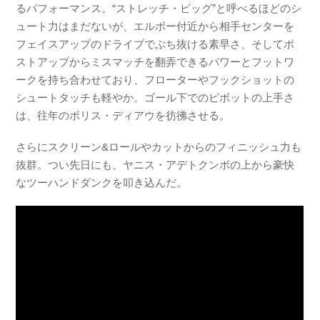
るパフォーマンス。“ストレッチ・ビッグ”と呼べるほどのシ
ュート力はまだないが、エルボー付近から相手センターを
フェイスアップのドライブでぶち抜ける素早さ、そしてポ
ストアップからミスマッチを翻弄できるパワーとフットワ
ークを持ち合わせており、フローターやフックショットの
シュートタッチも軽やか。ゴール下でのピボットの上手さ
は、往年のボリス・ディアウを彷彿させる。
さらにスクリーン&ロールやカットからのフィニッシュ力も
抜群。つい先日にも、ヤニス・アデトクンボの上から豪快
なツーハンドダンクを叩き込んだ。