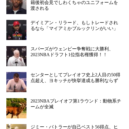
籍後初会見でしわくちゃのユニフォームを
渡される
デイミアン・リラード、もしトレードされ
るなら「マイアミかブルックリンがいい」
スパーズがウェンビー争奪戦に大勝利、
2023NBAドラフト1位指名権獲得！！
センターとしてプレイオフ史上2人目の50得
点超え、ヨキッチが快挙達成も勝利ならず
2023NBAプレイオフ第1ラウンド：動物系チ
ームが全滅
ジミー・バトラーが自己ベスト56得点、ヒ