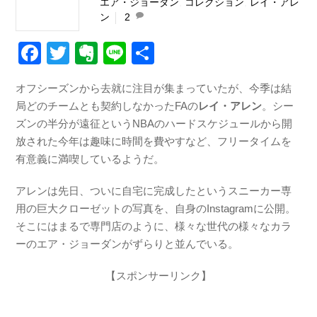
エア・ジョーダン
,
コレクション
,
レイ・アレ
ン
2
F
T
E
Li
共
a
wi
v
n
有
オフシーズンから去就に注目が集まっていたが、今季は結
c
tt
er
e
局どのチームとも契約しなかったFAの
レイ・アレン
。シー
e
er
n
ズンの半分が遠征というNBAのハードスケジュールから開
b
ot
放された今年は趣味に時間を費やすなど、フリータイムを
有意義に満喫しているようだ。
o
e
o
アレンは先日、ついに自宅に完成したというスニーカー専
k
用の巨大クローゼットの写真を、自身のInstagramに公開。
そこにはまるで専門店のように、様々な世代の様々なカラ
ーのエア・ジョーダンがずらりと並んでいる。
【スポンサーリンク】