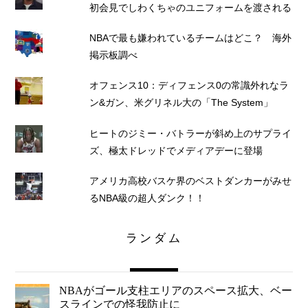
初会見でしわくちゃのユニフォームを渡される
NBAで最も嫌われているチームはどこ？ 海外
掲示板調べ
オフェンス10：ディフェンス0の常識外れなラ
ン&ガン、米グリネル大の「The System」
ヒートのジミー・バトラーが斜め上のサプライ
ズ、極太ドレッドでメディアデーに登場
アメリカ高校バスケ界のベストダンカーがみせ
るNBA級の超人ダンク！！
ランダム
NBAがゴール支柱エリアのスペース拡大、ベー
スラインでの怪我防止に