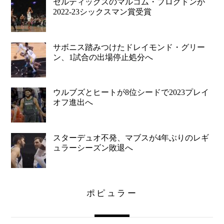
セルティックスのマルコム・ブログドンが
2022-23シックスマン賞受賞
サボニス踏みつけたドレイモンド・グリー
ン、1試合の出場停止処分へ
ウルブズとヒートが8位シードで2023プレイ
オフ進出へ
スターデュオ不発、マブスが4年ぶりのレギ
ュラーシーズン敗退へ
ポピュラー