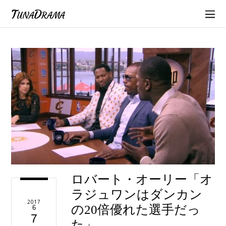
TunaDrama
ロバート・オーリー「オ
ラジュワンはダンカン
2017
の20倍優れた選手だっ
6
7
た」