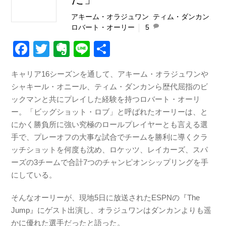
アキーム・オラジュワン
,
ティム・ダンカン
,
ロバート・オーリー
5
F
T
E
Li
共
a
wi
v
n
有
キャリア16シーズンを通して、アキーム・オラジュワンや
c
tt
er
e
シャキール・オニール、ティム・ダンカンら歴代屈指のビ
e
er
n
ックマンと共にプレイした経験を持つロバート・オーリ
b
ot
ー。「ビッグショット・ロブ」と呼ばれたオーリーは、と
にかく勝負所に強い究極のロールプレイヤーとも言える選
o
e
手で、プレーオフの大事な試合でチームを勝利に導くクラ
o
ッチショットを何度も沈め、ロケッツ、レイカーズ、スパ
k
ーズの3チームで合計7つのチャンピオンシップリングを手
にしている。
そんなオーリーが、現地5日に放送されたESPNの『The
Jump』にゲスト出演し、オラジュワンはダンカンよりも遥
かに優れた選手だったと語った。