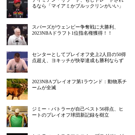
るなら「マイアミかブルックリンがいい」
スパーズがウェンビー争奪戦に大勝利、
2023NBAドラフト1位指名権獲得！！
センターとしてプレイオフ史上2人目の50得
点超え、ヨキッチが快挙達成も勝利ならず
2023NBAプレイオフ第1ラウンド：動物系チ
ームが全滅
ジミー・バトラーが自己ベスト56得点、ヒ
ートのプレイオフ球団新記録を樹立