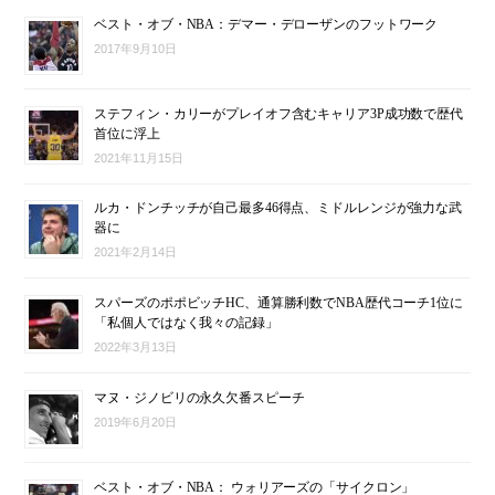
ベスト・オブ・NBA：デマー・デローザンのフットワーク
2017年9月10日
ステフィン・カリーがプレイオフ含むキャリア3P成功数で歴代
首位に浮上
2021年11月15日
ルカ・ドンチッチが自己最多46得点、ミドルレンジが強力な武
器に
2021年2月14日
スパーズのポポビッチHC、通算勝利数でNBA歴代コーチ1位に
「私個人ではなく我々の記録」
2022年3月13日
マヌ・ジノビリの永久欠番スピーチ
2019年6月20日
ベスト・オブ・NBA： ウォリアーズの「サイクロン」