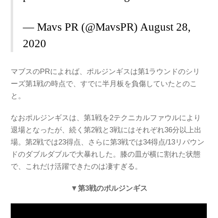
— Mavs PR (@MavsPR)
August 28,
2020
マブスのPRによれば、ポルジンギスは第1ラウンドのシリ
ーズ第1戦の時点で、すでに半月板を負傷していたとのこ
と。
なおポルジンギスは、第1戦を2テクニカルファウルにより
退場となったが、続く第2戦と3戦にはそれぞれ36分以上出
場。第2戦では23得点、さらに第3戦では34得点/13リバウン
ドのダブルダブルで大暴れした。膝の皿が横に割れた状態
で、これだけ活躍できたのは凄すぎる。
▼第3戦のポルジンギス