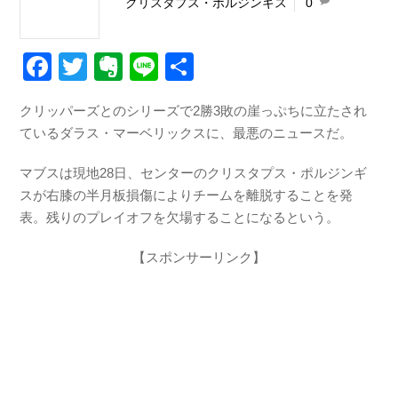
クリスタプス・ポルジンギス
0
F
T
E
Li
共
a
wi
v
n
有
クリッパーズとのシリーズで2勝3敗の崖っぷちに立たされ
c
tt
er
e
ているダラス・マーベリックスに、最悪のニュースだ。
e
er
n
b
ot
マブスは現地28日、センターのクリスタプス・ポルジンギ
スが右膝の半月板損傷によりチームを離脱することを発
o
e
表。残りのプレイオフを欠場することになるという。
o
【スポンサーリンク】
k