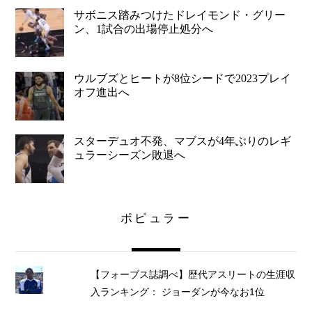
サボニス踏みつけたドレイモンド・グリー
ン、1試合の出場停止処分へ
ウルブズとヒートが8位シードで2023プレイ
オフ進出へ
スターデュオ不発、マブスが4年ぶりのレギ
ュラーシーズン敗退へ
ポピュラー
【フォーブス誌調べ】歴代アスリートの生涯収
入ランキング： ジョーダンが今なお1位