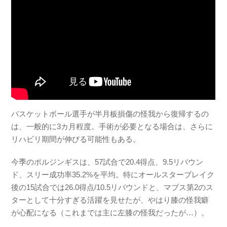
バスケットボール選手が半月板損傷の怪我から復帰するの
は、一般的に3カ月程度。手術が必要となる場合は、さらに
リハビリ期間が伸びる可能性もある。
今季のポルジンギスは、57試合で20.4得点、9.5リバウン
ド、スリー成功率35.2%を平均。特にオールスターブレイク
後の15試合では26.0得点/10.5リバウンドと、マブス第2のス
ターとして十分すぎる活躍を見せたが、やはり膝の怪我癖
が心配になる（これまでは主に左膝の怪我だったが…）。