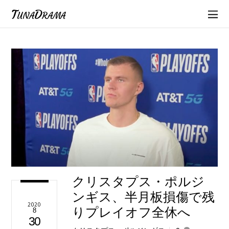
TunaDrama
クリスタプス・ポルジ
ンギス、半月板損傷で残
2020
りプレイオフ全休へ
8
30