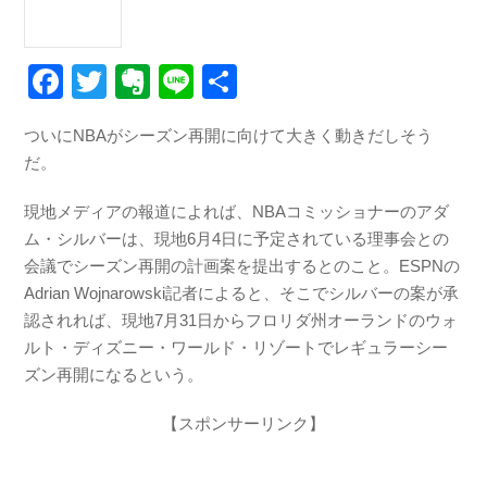
F
T
E
Li
共
a
wi
v
n
有
ついにNBAがシーズン再開に向けて大きく動きだしそう
c
tt
er
e
だ。
e
er
n
b
ot
現地メディアの報道によれば、NBAコミッショナーのアダ
ム・シルバーは、現地6月4日に予定されている理事会との
o
e
会議でシーズン再開の計画案を提出するとのこと。ESPNの
o
Adrian Wojnarowski記者によると、そこでシルバーの案が承
k
認されれば、現地7月31日からフロリダ州オーランドのウォ
ルト・ディズニー・ワールド・リゾートでレギュラーシー
ズン再開になるという。
【スポンサーリンク】