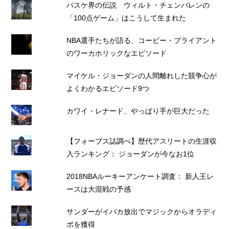
バスケ界の伝説 ウィルト・チェンバレンの
「100点ゲーム」はこうして生まれた
NBA選手たちが語る、コービー・ブライアント
のワーカホリックなエピソード
マイケル・ジョーダンの人間離れした競争心が
よくわかるエピソード9つ
カワイ・レナード、やっぱり手が巨大だった
【フォーブス誌調べ】歴代アスリートの生涯収
入ランキング： ジョーダンが今なお1位
2018NBAルーキーアンケート調査： 新人王レ
ースは大混戦の予感
サンダーがイバカ放出でマジックからオラディ
ポを獲得