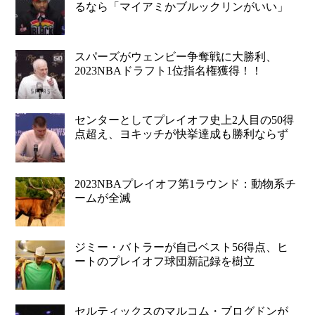
るなら「マイアミかブルックリンがいい」
スパーズがウェンビー争奪戦に大勝利、
2023NBAドラフト1位指名権獲得！！
センターとしてプレイオフ史上2人目の50得
点超え、ヨキッチが快挙達成も勝利ならず
2023NBAプレイオフ第1ラウンド：動物系チ
ームが全滅
ジミー・バトラーが自己ベスト56得点、ヒ
ートのプレイオフ球団新記録を樹立
セルティックスのマルコム・ブログドンが