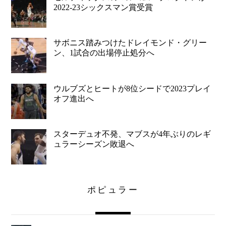
2022-23シックスマン賞受賞
サボニス踏みつけたドレイモンド・グリー
ン、1試合の出場停止処分へ
ウルブズとヒートが8位シードで2023プレイ
オフ進出へ
スターデュオ不発、マブスが4年ぶりのレギ
ュラーシーズン敗退へ
ポピュラー