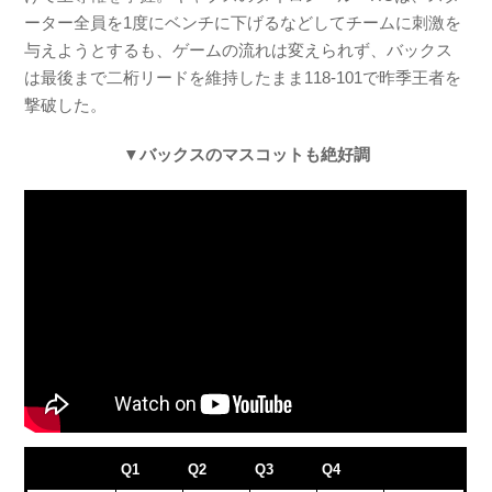
ーター全員を1度にベンチに下げるなどしてチームに刺激を
与えようとするも、ゲームの流れは変えられず、バックス
は最後まで二桁リードを維持したまま118-101で昨季王者を
撃破した。
▼バックスのマスコットも絶好調
Q1
Q2
Q3
Q4