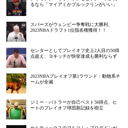
るなら「マイアミかブルックリンがいい」
スパーズがウェンビー争奪戦に大勝利、
2023NBAドラフト1位指名権獲得！！
センターとしてプレイオフ史上2人目の50得
点超え、ヨキッチが快挙達成も勝利ならず
2023NBAプレイオフ第1ラウンド：動物系チ
ームが全滅
ジミー・バトラーが自己ベスト56得点、ヒ
ートのプレイオフ球団新記録を樹立
セルティックスのマルコム・ブログドンが