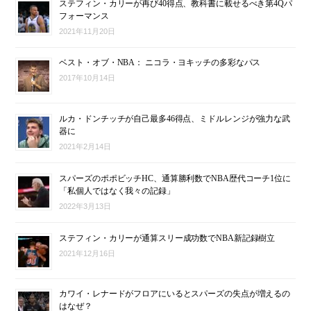
ステフィン・カリーが再び40得点、教科書に載せるべき第4Qパ
フォーマンス
2021年11月20日
ベスト・オブ・NBA： ニコラ・ヨキッチの多彩なパス
2017年10月14日
ルカ・ドンチッチが自己最多46得点、ミドルレンジが強力な武
器に
2021年2月14日
スパーズのポポビッチHC、通算勝利数でNBA歴代コーチ1位に
「私個人ではなく我々の記録」
2022年3月13日
ステフィン・カリーが通算スリー成功数でNBA新記録樹立
2021年12月16日
カワイ・レナードがフロアにいるとスパーズの失点が増えるの
はなぜ？