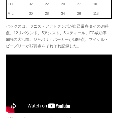
CLE
32
22
20
27
101
MIL
30
28
34
26
118
バックスは、ヤニス・アデトクンボが自己最多タイの34得
点、12リバウンド、5アシスト、5スティール、FG成功率
68%の大活躍。ジャバリ・パーカーが18得点、マイケル・
ビーズリーが17得点をそれぞれ記録した。