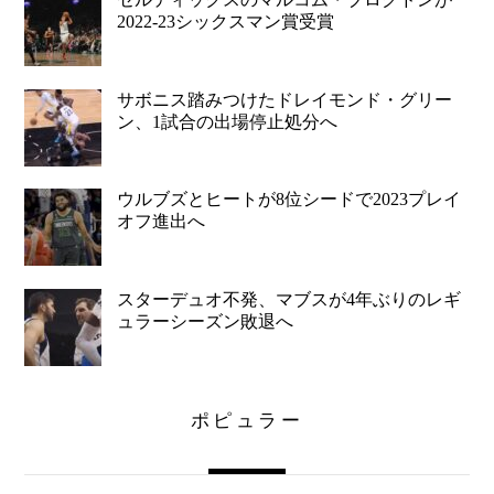
2022-23シックスマン賞受賞
サボニス踏みつけたドレイモンド・グリー
ン、1試合の出場停止処分へ
ウルブズとヒートが8位シードで2023プレイ
オフ進出へ
スターデュオ不発、マブスが4年ぶりのレギ
ュラーシーズン敗退へ
ポピュラー