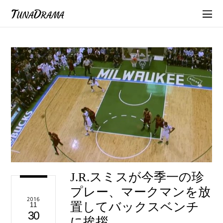
TunaDrama
J.R.スミスが今季一の珍
プレー、マークマンを放
2016
置してバックスベンチ
11
30
に挨拶