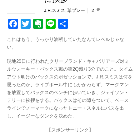
J.R.スミス
,
珍プレー
2
F
T
E
Li
共
a
wi
v
n
有
これはもう、うっかり油断していたなんてレベルじゃな
c
tt
er
e
い。
e
er
n
b
ot
現地29日に行われたクリーブランド・キャバリアーズ対ミ
ルウォーキー・バックス戦の第2Q残り3分でのこと。タイム
o
e
アウト明けのバックスのポゼッションで、J.R.スミスは何を
o
思ったのか、ライブボール中にもかかわらず、マークマン
k
を放置してバックスのベンチに歩いていき、ジェイソン・
テリーに挨拶をする。バックスはその隙をついて、ベース
ラインでノーマークになったトニー・スネルにパスを出
し、イージーなダンクを決めた。
【スポンサーリンク】