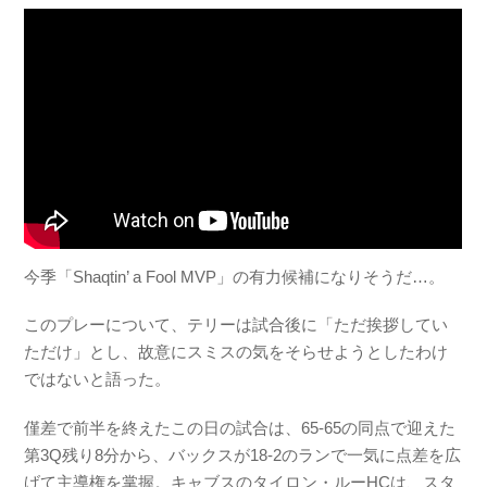
今季「Shaqtin’ a Fool MVP」の有力候補になりそうだ…。
このプレーについて、テリーは試合後に「ただ挨拶してい
ただけ」とし、故意にスミスの気をそらせようとしたわけ
ではないと語った。
僅差で前半を終えたこの日の試合は、65-65の同点で迎えた
第3Q残り8分から、バックスが18-2のランで一気に点差を広
げて主導権を掌握。キャブスのタイロン・ルーHCは、スタ