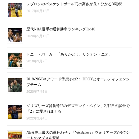
レブロンのバスケットボールIQの高さが良く分かる30秒間
2017年6月12日
歴代NBA選手の通算勝率ランキングTop10
2020年5月12日
トニー・パーカー 「ありがとう、サンアントニオ」
2018年9月7日
2019-20NBAアワード予想その2： DPOYとオールディフェンシ
ブチーム
2020年7月5日
グリズリーズ背番号22のデズモンド・ベイン、2月2日の試合で
「2」に愛されまくる
2022年2月4日
NBA史上最大の番狂わせ：「We Believe」ウォリアーズが1位シ
ードのマブスを撃破