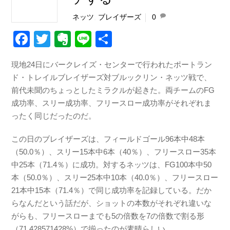
ネッツ
,
ブレイザーズ
0
F
T
E
Li
共
a
wi
v
n
有
現地24日にバークレイズ・センターで行われたポートラン
c
tt
er
e
ド・トレイルブレイザーズ対ブルックリン・ネッツ戦で、
e
er
n
前代未聞のちょっとしたミラクルが起きた。両チームのFG
b
ot
成功率、スリー成功率、フリースロー成功率がそれぞれま
ったく同じだったのだ。
o
e
o
この日のブレイザーズは、フィールドゴール96本中48本
k
（50.0％）、スリー15本中6本（40％）、フリースロー35本
中25本（71.4％）に成功。対するネッツは、FG100本中50
本（50.0％）、スリー25本中10本（40.0％）、フリースロー
21本中15本（71.4％）で同じ成功率を記録している。だか
らなんだという話だが、ショットの本数がそれぞれ違いな
がらも、フリースローまでも5の倍数を7の倍数で割る形
（71.428571428%）で揃ったのが素晴らしい。