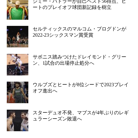
ジミー・バトラーが自己ベスト56得点、ヒ
ートのプレイオフ球団新記録を樹立
セルティックスのマルコム・ブログドンが
2022-23シックスマン賞受賞
サボニス踏みつけたドレイモンド・グリー
ン、1試合の出場停止処分へ
ウルブズとヒートが8位シードで2023プレイ
オフ進出へ
スターデュオ不発、マブスが4年ぶりのレギ
ュラーシーズン敗退へ