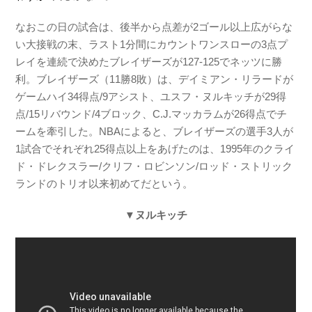
なおこの日の試合は、後半から点差が2ゴール以上広がらな
い大接戦の末、ラスト1分間にカウントワンスローの3点プ
レイを連続で決めたブレイザーズが127-125でネッツに勝
利。ブレイザーズ（11勝8敗）は、デイミアン・リラードが
ゲームハイ34得点/9アシスト、ユスフ・ヌルキッチが29得
点/15リバウンド/4ブロック、C.J.マッカラムが26得点でチ
ームを牽引した。NBAによると、ブレイザーズの選手3人が
1試合でそれぞれ25得点以上をあげたのは、1995年のクライ
ド・ドレクスラー/クリフ・ロビンソン/ロッド・ストリック
ランドのトリオ以来初めてだという。
▼ヌルキッチ