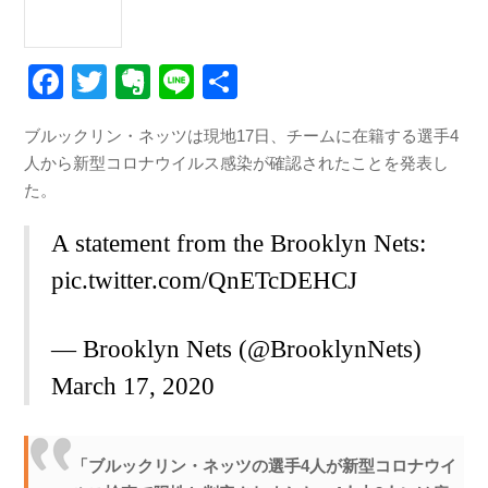
F
T
E
Li
共
a
wi
v
n
有
ブルックリン・ネッツは現地17日、チームに在籍する選手4
c
tt
er
e
人から新型コロナウイルス感染が確認されたことを発表し
e
er
n
た。
b
ot
A statement from the Brooklyn Nets:
o
e
pic.twitter.com/QnETcDEHCJ
o
k
— Brooklyn Nets (@BrooklynNets)
March 17, 2020
「ブルックリン・ネッツの選手4人が新型コロナウイ