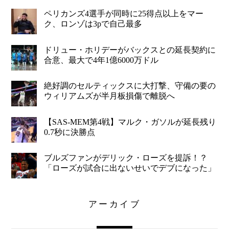
ペリカンズ4選手が同時に25得点以上をマー
ク、ロンゾは3pで自己最多
ドリュー・ホリデーがバックスとの延長契約に
合意、最大で4年1億6000万ドル
絶好調のセルティックスに大打撃、守備の要の
ウィリアムズが半月板損傷で離脱へ
【SAS-MEM第4戦】マルク・ガソルが延長残り
0.7秒に決勝点
ブルズファンがデリック・ローズを提訴！？
「ローズが試合に出ないせいでデブになった」
アーカイブ