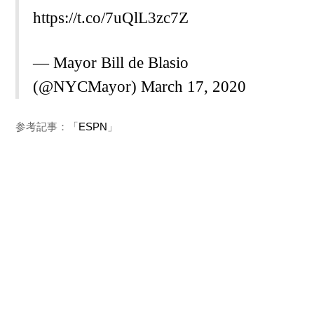
https://t.co/7uQlL3zc7Z
— Mayor Bill de Blasio
(@NYCMayor)
March 17, 2020
参考記事：「
ESPN
」