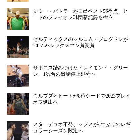
ジミー・バトラーが自己ベスト56得点、ヒ
ートのプレイオフ球団新記録を樹立
セルティックスのマルコム・ブログドンが
2022-23シックスマン賞受賞
サボニス踏みつけたドレイモンド・グリー
ン、1試合の出場停止処分へ
ウルブズとヒートが8位シードで2023プレイ
オフ進出へ
スターデュオ不発、マブスが4年ぶりのレギ
ュラーシーズン敗退へ