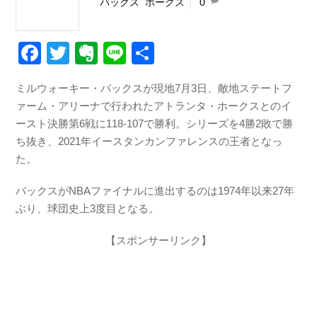
バックス
,
ホークス
0
F
T
E
Li
共
a
wi
v
n
有
ミルウォーキー・バックスが現地7月3日、敵地ステートフ
c
tt
er
e
ァーム・アリーナで行われたアトランタ・ホークスとのイ
e
er
n
ースト決勝第6戦に118-107で勝利。シリーズを4勝2敗で勝
b
ot
ち抜き、2021年イースタンカンファレンスの王者となっ
た。
o
e
o
バックスがNBAファイナルに進出するのは1974年以来27年
k
ぶり、球団史上3度目となる。
【スポンサーリンク】