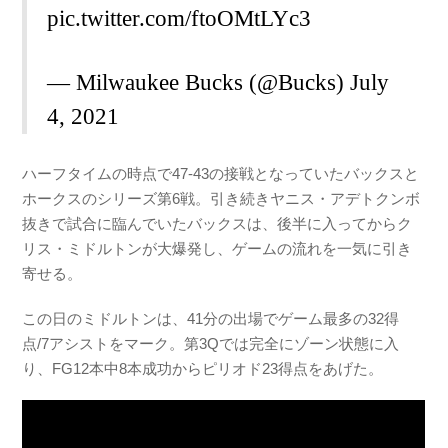
pic.twitter.com/ftoOMtLYc3
— Milwaukee Bucks (@Bucks)
July
4, 2021
ハーフタイムの時点で47-43の接戦となっていたバックスと
ホークスのシリーズ第6戦。引き続きヤニス・アデトクンボ
抜きで試合に臨んでいたバックスは、後半に入ってからク
リス・ミドルトンが大爆発し、ゲームの流れを一気に引き
寄せる。
この日のミドルトンは、41分の出場でゲーム最多の32得
点/7アシストをマーク。第3Qでは完全にゾーン状態に入
り、FG12本中8本成功からピリオド23得点をあげた。