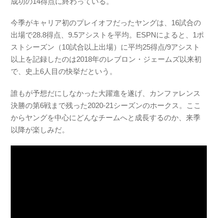
成功の14得点に終わっている。
今季がキャリア初のプレイオフだったヤングは、16試合の
出場で28.8得点、9.5アシストを平均。ESPNによると、1ポ
ストシーズン（10試合以上出場）に平均25得点/9アシスト
以上を記録したのは2018年のレブロン・ジェームズ以来初
で、史上6人目の快挙だという。
誰もが予想だにしなかった大躍進を遂げ、カンファレンス
決勝の第6戦まで残った2020-21シーズンのホークス。ここ
からヤングを中心にどんなチームへと成長するのか、来季
以降が楽しみだ。