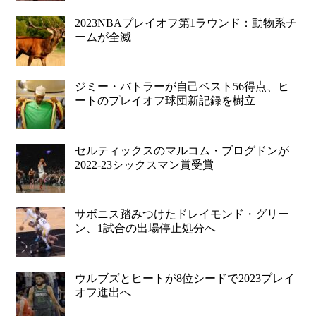
2023NBAプレイオフ第1ラウンド：動物系チ
ームが全滅
ジミー・バトラーが自己ベスト56得点、ヒ
ートのプレイオフ球団新記録を樹立
セルティックスのマルコム・ブログドンが
2022-23シックスマン賞受賞
サボニス踏みつけたドレイモンド・グリー
ン、1試合の出場停止処分へ
ウルブズとヒートが8位シードで2023プレイ
オフ進出へ