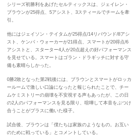
シリーズ初勝利をあげたセルティックスは、ジェイレン・
ブラウンが25得点、5アシスト、3スティールでチームを牽
引。
他にはジェイソン・テイタムが25得点/14リバウンド/8アシ
スト、ケンバ・ウォーカーが21得点、スマートが20得点/6
アシストと、スターター4人が20点超えの好パフォーマンス
を見せている。スマートはゴラン・ドラギッチに対する守
備も素晴らしかった。
0勝2敗となった第2戦後には、ブラウンとスマートがロッカ
ールームで激しい口論になったと報じられたことで、チー
ムケミストリーの崩壊を不安視する声もあったが、この日
の2人のパフォーマンスを見る限り、喧嘩して本音をぶつけ
合うことがプラスに働いた様子。
試合後、ブラウンは「僕たちは家族のようなもの。お互い
のために戦っている」とコメントしている。