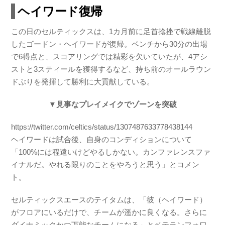
ヘイワード復帰
この日のセルティックスは、1カ月前に足首捻挫で戦線離脱
したゴードン・ヘイワードが復帰。ベンチから30分の出場
で6得点と、スコアリングでは精彩を欠いていたが、4アシ
ストと3スティールを獲得するなど、持ち前のオールラウン
ドぶりを発揮して勝利に大貢献している。
▼見事なプレイメイクでゾーンを突破
https://twitter.com/celtics/status/1307487633778438144
ヘイワードは試合後、自身のコンディションについて
「100%には程遠いけどやるしかない。カンファレンスファ
イナルだ。やれる限りのことをやろうと思う」とコメン
ト。
セルティックスエースのテイタムは、「彼（ヘイワード）
がフロアにいるだけで、チームが遥かに良くなる。さらに
ダイナミックかつ万能なチームになる」とベテランフォワ