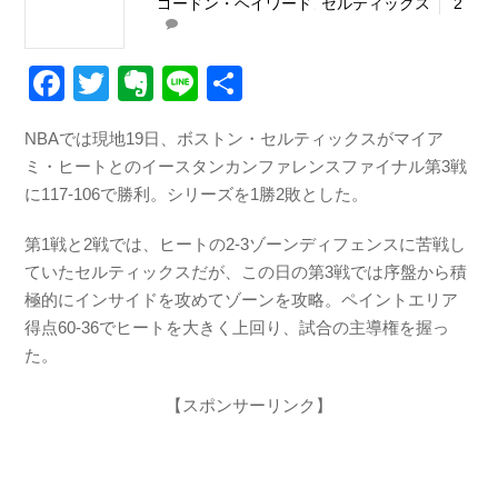
ゴードン・ヘイワード
,
セルティックス
2
F
T
E
Li
共
a
wi
v
n
有
NBAでは現地19日、ボストン・セルティックスがマイア
c
tt
er
e
ミ・ヒートとのイースタンカンファレンスファイナル第3戦
e
er
n
に117-106で勝利。シリーズを1勝2敗とした。
b
ot
第1戦と2戦では、ヒートの2-3ゾーンディフェンスに苦戦し
o
e
ていたセルティックスだが、この日の第3戦では序盤から積
o
極的にインサイドを攻めてゾーンを攻略。ペイントエリア
k
得点60-36でヒートを大きく上回り、試合の主導権を握っ
た。
【スポンサーリンク】