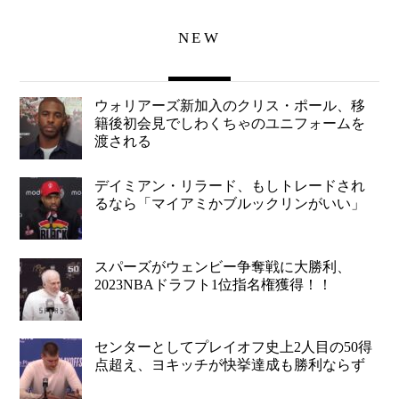
NEW
ウォリアーズ新加入のクリス・ポール、移
籍後初会見でしわくちゃのユニフォームを
渡される
デイミアン・リラード、もしトレードされ
るなら「マイアミかブルックリンがいい」
スパーズがウェンビー争奪戦に大勝利、
2023NBAドラフト1位指名権獲得！！
センターとしてプレイオフ史上2人目の50得
点超え、ヨキッチが快挙達成も勝利ならず