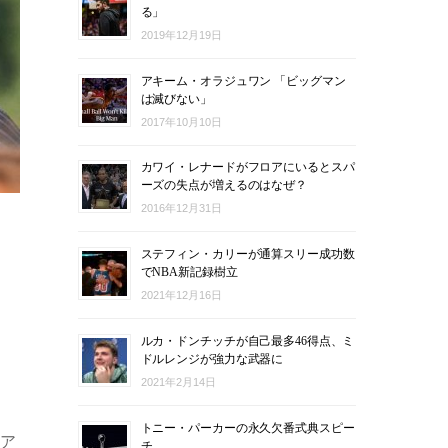
る」
2019年12月19日
アキーム・オラジュワン 「ビッグマン
は滅びない」
2017年10月10日
カワイ・レナードがフロアにいるとスパ
ーズの失点が増えるのはなぜ？
2016年12月31日
フ
ステフィン・カリーが通算スリー成功数
でNBA新記録樹立
2021年12月16日
ルカ・ドンチッチが自己最多46得点、ミ
ドルレンジが強力な武器に
2021年2月14日
トニー・パーカーの永久欠番式典スピー
ィア
チ