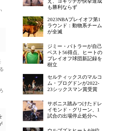
え、ヨキッチが快挙達成
も勝利ならず
い
2023NBAプレイオフ第1
ラウンド：動物系チーム
が全滅
ジミー・バトラーが自己
ベスト56得点、ヒートの
プレイオフ球団新記録を
妥
樹立
る
セルティックスのマルコ
ム・ブログドンが2022-
23シックスマン賞受賞
ろ
サボニス踏みつけたドレ
イモンド・グリーン、1
試合の出場停止処分へ
を
が
ウルブズとヒートが8位