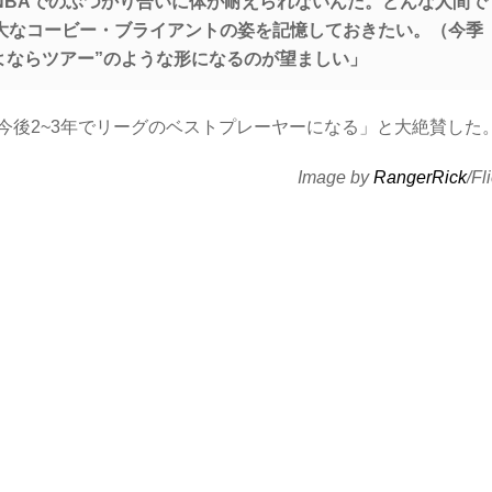
NBAでのぶつかり合いに体が耐えられないんだ。どんな人間で
大なコービー・ブライアントの姿を記憶しておきたい。（今季
さよならツアー”のような形になるのが望ましい」
今後2~3年でリーグのベストプレーヤーになる」と大絶賛した
Image by
RangerRick
/Fl