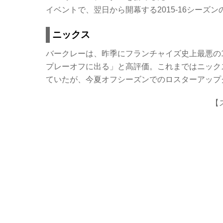
c
tt
er
e
イベントで、翌日から開幕する2015-16シーズ
e
er
n
b
ot
ニックス
o
e
バークレーは、昨季にフランチャイズ史上最悪の1
o
プレーオフに出る」と高評価。これまではニック
k
ていたが、今夏オフシーズンでのロスターアップ
【