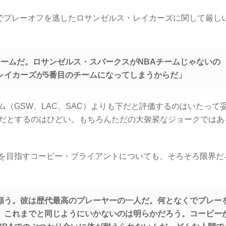
続でプレーオフを逃したロサンゼルス・レイカーズに関して厳し
チームだ。ロサンゼルス・スパークスがNBAチームじゃないの
レイカーズが5番目のチームになってしまうからだ」
（GSW、LAC、SAC）よりも下だと評価するのはいたって
下だとするのはひどい。もちろんただの大袈裟なジョークではあ
を目指すコービー・ブライアントについても、そろそろ限界だ
願う。彼は歴代最高のプレーヤーの一人だ。何となくでプレー
、これまでと同じようにいかないのは明らかだろう。コービー