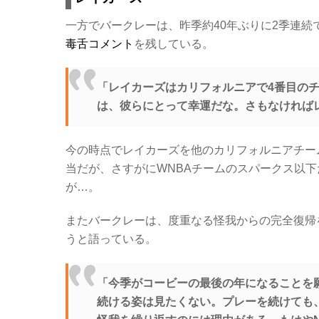
一方でバークレーは、昨季約40年ぶりに2季連
毒舌コメント
を残している。
「レイカーズはカリフォルニアで4番目の
は、彼らにとって幸運だな。さもなければ
今の時点でレイカーズを他のカリフォルニアチーム
当だが、さすがにWNBAチームのスパークス以
が…。
またバークレーは、度重なる怪我からの完全復帰
うと語っている。
「今季がコービーの最後の年になることを
続ける姿は見たくない。プレーを続けても