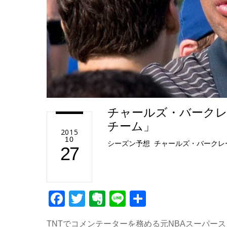
チャールズ・バーク
チーム」
2015
10
シーズン予想
,
チャールズ・バークレ
27
F
T
E
Li
共
a
wi
v
n
有
TNTでコメンテーターを務める元NBAスーパー