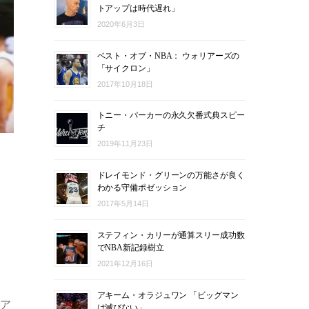
トアップは時代遅れ」
2020年6月3日
ベスト・オブ・NBA： ウォリアーズの
「サイクロン」
2017年10月18日
トニー・パーカーの永久欠番式典スピー
チ
2019年11月23日
ドレイモンド・グリーンの万能さが良く
わかる守備ポゼッション
2017年5月14日
ステフィン・カリーが通算スリー成功数
でNBA新記録樹立
2021年12月16日
アキーム・オラジュワン 「ビッグマン
ミア
は滅びない」