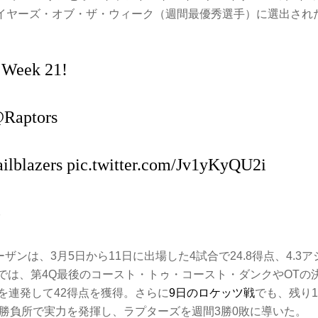
プレイヤーズ・オブ・ザ・ウィーク（週間最優秀選手）に選出され
 Week 21!
Raptors
ilblazers
pic.twitter.com/Jv1yKyQU2i
8
ンは、3月5日から11日に出場した4試合で24.8得点、4.3ア
戦では、第4Q最後のコースト・トゥ・コースト・ダンクやOTの
を連発して42得点を獲得。さらに
9日のロケッツ戦
でも、残り
勝負所で実力を発揮し、ラプターズを週間3勝0敗に導いた。