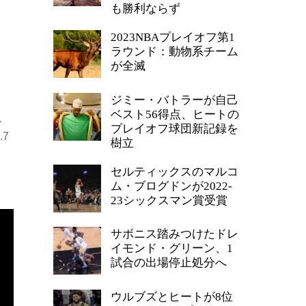
も勝利ならず
2023NBAプレイオフ第1
ラウンド：動物系チーム
が全滅
ジミー・バトラーが自己
ベスト56得点、ヒートの
ス
プレイオフ球団新記録を
7
樹立
セルティックスのマルコ
ム・ブログドンが2022-
23シックスマン賞受賞
サボニス踏みつけたドレ
イモンド・グリーン、1
試合の出場停止処分へ
ウルブズとヒートが8位