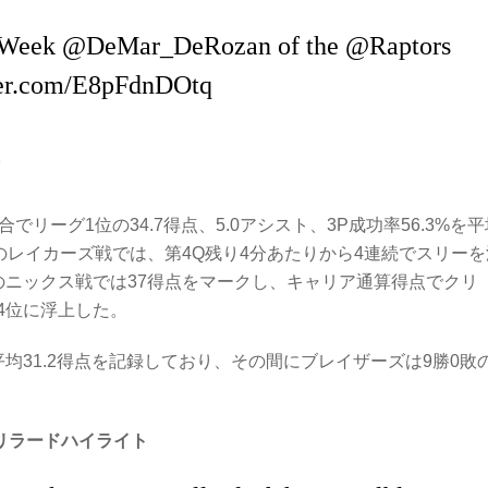
e Week
@DeMar_DeRozan
of the
@Raptors
ter.com/E8pFdnDOtq
8
リーグ1位の34.7得点、5.0アシスト、3P成功率56.3%を平
のレイカーズ戦では、第4Q残り4分あたりから4連続でスリーを
のニックス戦では37得点をマークし、キャリア通算得点でクリ
4位に浮上した。
均31.2得点を記録しており、その間にブレイザーズは9勝0敗
リラードハイライト