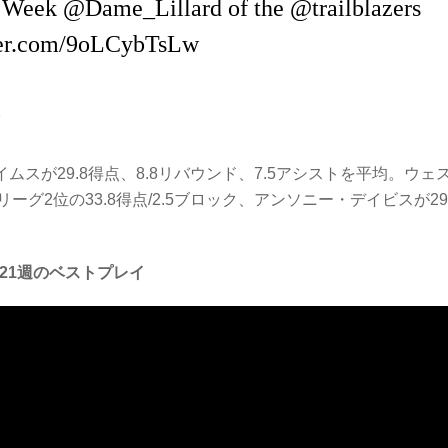
e Week
@Dame_Lillard
of the
@trailblazers
tter.com/9oLCybTsLw
8
イムスが29.8得点、8.8リバウンド、7.5アシストを平均。ウェ
2位の33.8得点/2.5ブロック、アンソニー・デイビスが29.
21週のベストプレイ