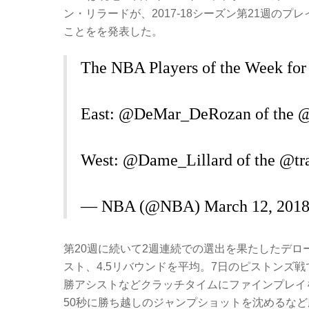
c
tt
er
e
ン・リラードが、2017-18シーズン第21週の
e
er
n
ことをを発表した。
b
ot
The NBA Players of the Week for
o
e
o
k
East:
@DeMar_DeRozan
of the
@
West:
@Dame_Lillard
of the
@tra
— NBA (@NBA)
March 12, 201
第20週に続いて2週連続での選出を果たしたデローザ
スト、4.5リバウンドを平均。7日のピストンズ
勝アシストなどクラッチタイムにファインプレイ
50秒に勝ち越しのジャンプショットを沈めるなど