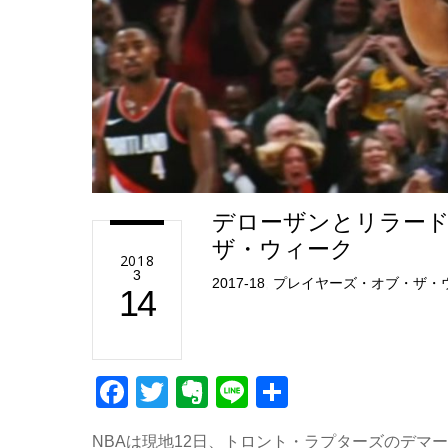
デローザンとリラードが
ザ・ウィーク
2018
3
2017-18
,
プレイヤーズ・オブ・ザ・
14
F
T
E
Li
共
a
wi
v
n
有
NBAは現地12日、トロント・ラプターズのデマ