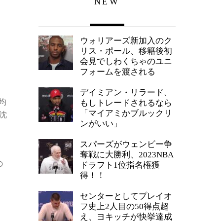
NEW
ウォリアーズ新加入のク
リス・ポール、移籍後初
会見でしわくちゃのユニ
フォームを渡される
デイミアン・リラード、
均
もしトレードされるなら
「マイアミかブルックリ
沈
ンがいい」
スパーズがウェンビー争
奪戦に大勝利、2023NBA
の
ドラフト1位指名権獲
得！！
センターとしてプレイオ
フ史上2人目の50得点超
え、ヨキッチが快挙達成