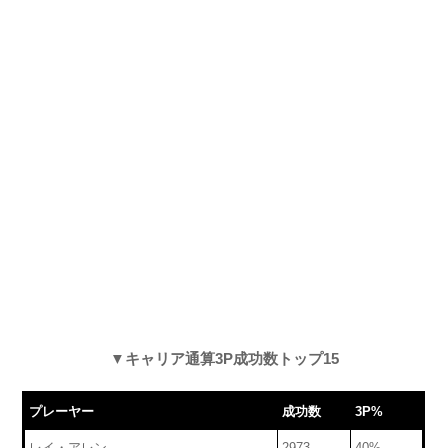
▼キャリア通算3P成功数トップ15
プレーヤー
成功数
3P%
レイ・アレン
2973
40%