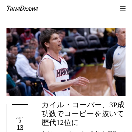
TunaDrama
カイル・コーバー、3P成
功数でコービーを抜いて
2015
歴代12位に
3
13