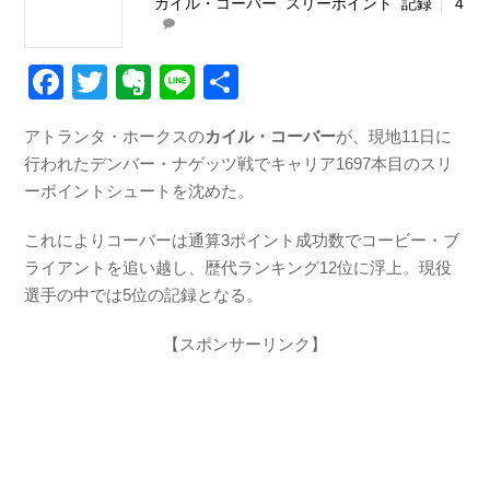
カイル・コーバー
,
スリーポイント
,
記録
4
F
T
E
Li
共
a
wi
v
n
有
アトランタ・ホークスの
カイル・コーバー
が、現地11日に
c
tt
er
e
行われたデンバー・ナゲッツ戦でキャリア1697本目のスリ
e
er
n
ーポイントシュートを沈めた。
b
ot
これによりコーバーは通算3ポイント成功数でコービー・ブ
o
e
ライアントを追い越し、歴代ランキング12位に浮上。現役
o
選手の中では5位の記録となる。
k
【スポンサーリンク】