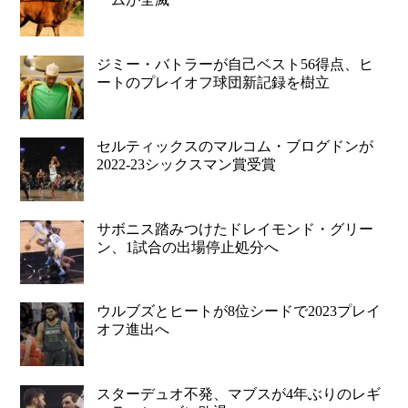
ジミー・バトラーが自己ベスト56得点、ヒ
ートのプレイオフ球団新記録を樹立
セルティックスのマルコム・ブログドンが
2022-23シックスマン賞受賞
サボニス踏みつけたドレイモンド・グリー
ン、1試合の出場停止処分へ
ウルブズとヒートが8位シードで2023プレイ
オフ進出へ
スターデュオ不発、マブスが4年ぶりのレギ