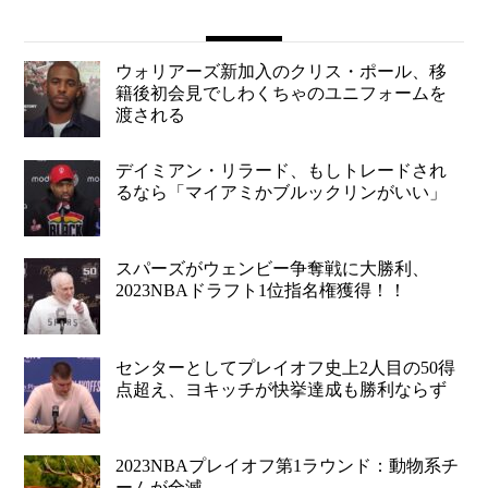
ウォリアーズ新加入のクリス・ポール、移
籍後初会見でしわくちゃのユニフォームを
渡される
デイミアン・リラード、もしトレードされ
るなら「マイアミかブルックリンがいい」
スパーズがウェンビー争奪戦に大勝利、
2023NBAドラフト1位指名権獲得！！
センターとしてプレイオフ史上2人目の50得
点超え、ヨキッチが快挙達成も勝利ならず
2023NBAプレイオフ第1ラウンド：動物系チ
ームが全滅