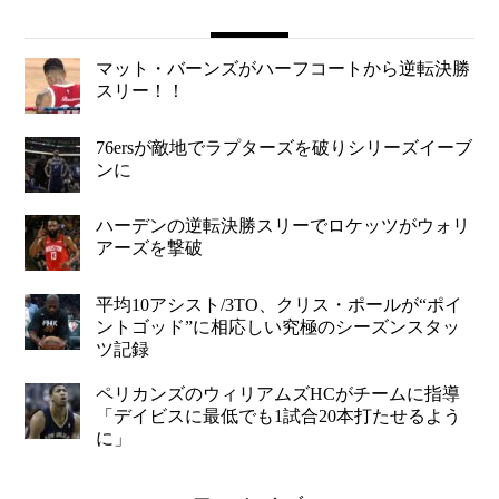
マット・バーンズがハーフコートから逆転決勝
スリー！！
76ersが敵地でラプターズを破りシリーズイーブ
ンに
ハーデンの逆転決勝スリーでロケッツがウォリ
アーズを撃破
平均10アシスト/3TO、クリス・ポールが“ポイ
ントゴッド”に相応しい究極のシーズンスタッ
ツ記録
ペリカンズのウィリアムズHCがチームに指導
「デイビスに最低でも1試合20本打たせるよう
に」