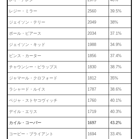
レジー・ミラー
2560
39.5%
ジェイソン・テリー
2049
38%
ポール・ピアース
2034
37.1%
ジェイソン・キッド
1988
34.9%
ビンス・カーター
1856
37.4%
チャウンシー・ビラップス
1830
38.7%
ジャマール・クロフォード
1812
35%
ラシャード・ルイス
1787
38.6%
ペジャ・ストヤコヴィッチ
1760
40.1%
デイル・エリス
1719
40.3%
カイル・コーバー
1697
43.2%
コービー・ブライアント
1694
33.4%