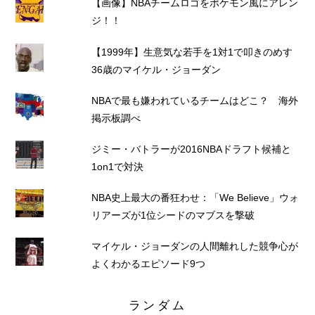
【画像】NBAチームロゴをポケモン風にアレン
ジ！！
【1999年】生意気な若手を1対1で叩きのめす
36歳のマイケル・ジョーダン
NBAで最も嫌われているチームはどこ？ 海外
掲示板調べ
ジミー・バトラーが2016NBAドラフト候補と
1on1で対決
NBA史上最大の番狂わせ：「We Believe」ウォ
リアーズが1位シードのマブスを撃破
マイケル・ジョーダンの人間離れした競争心が
よくわかるエピソード9つ
ランダム