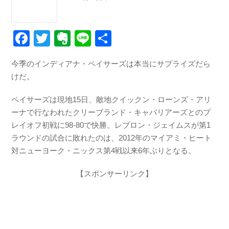
F
T
E
Li
共
a
wi
v
n
有
今季のインディアナ・ペイサーズは本当にサプライズだら
c
tt
er
e
けだ。
e
er
n
b
ot
ペイサーズは現地15日、敵地クイックン・ローンズ・アリ
ーナで行なわれたクリーブランド・キャバリアーズとのプ
o
e
レイオフ初戦に98-80で快勝。レブロン・ジェイムスが第1
o
ラウンドの試合に敗れたのは、2012年のマイアミ・ヒート
k
対ニューヨーク・ニックス第4戦以来6年ぶりとなる。
【スポンサーリンク】