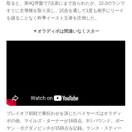
取ると、第4Q序盤で7点差にまで迫られたが、12-2のランで
すぐに主導権を取り戻し、試合を通して1度も相手にリード
を譲ることなく昨季イースト王者を圧倒した。
▼オラディポは間違いなくスター
プレイオフ初戦で番狂わせを演じたペイサーズはオラディ
ポの他、マイルズ・ターナーが16得点、8リバウンド、ボー
ヤン・ボグダノビッチが15得点を記録。ランス・スティー