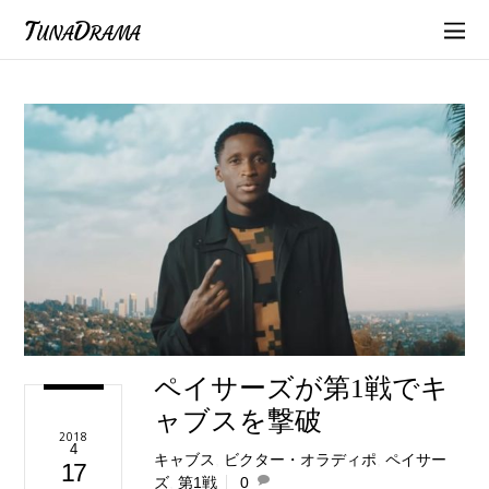
TunaDrama
ペイサーズが第1戦でキ
ャブスを撃破
2018
4
キャブス
,
ビクター・オラディポ
,
ペイサー
17
ズ
,
第1戦
0