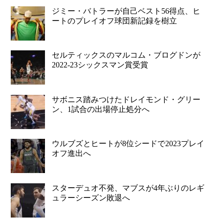
ジミー・バトラーが自己ベスト56得点、ヒ
ートのプレイオフ球団新記録を樹立
セルティックスのマルコム・ブログドンが
2022-23シックスマン賞受賞
サボニス踏みつけたドレイモンド・グリー
ン、1試合の出場停止処分へ
ウルブズとヒートが8位シードで2023プレイ
オフ進出へ
スターデュオ不発、マブスが4年ぶりのレギ
ュラーシーズン敗退へ