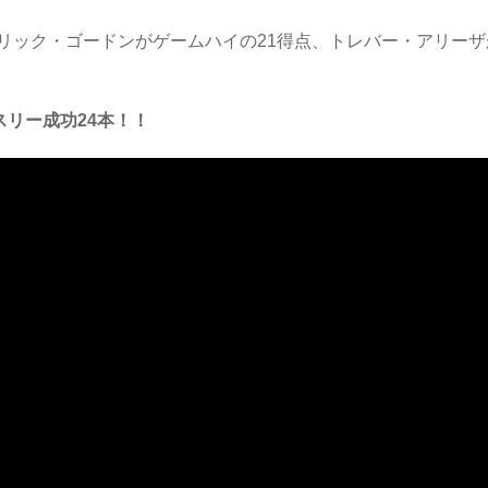
リック・ゴードンがゲームハイの21得点、トレバー・アリーザ
スリー成功24本！！