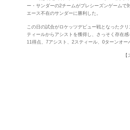
c
tt
er
e
ー・サンダーの2チームがプレシーズンゲームで対戦
e
er
n
エース不在のサンダーに勝利した。
b
ot
この日の試合がロケッツデビュー戦となったクリ
o
e
ティールからアシストを獲得し、さっそく存在感
o
11得点、7アシスト、2スティール、0ターンオ
k
【