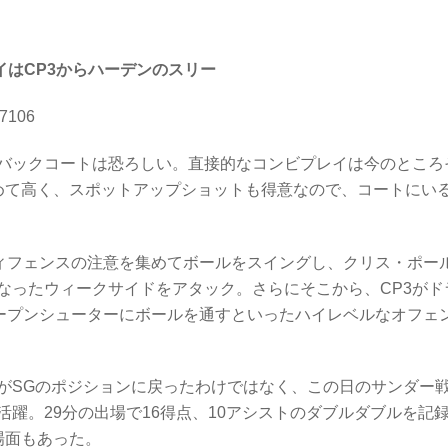
イはCP3からハーデンのスリー
27106
バックコートは恐ろしい。直接的なコンビプレイは今のところ
極めて高く、スポットアップショットも得意なので、コートにい
ィフェンスの注意を集めてボールをスイングし、クリス・ポー
なったウィークサイドをアタック。さらにそこから、CP3がド
ープンシューターにボールを通すといったハイレベルなオフェ
がSGのポジションに戻ったわけではなく、この日のサンダー
躍。29分の出場で16得点、10アシストのダブルダブルを記
場面もあった。