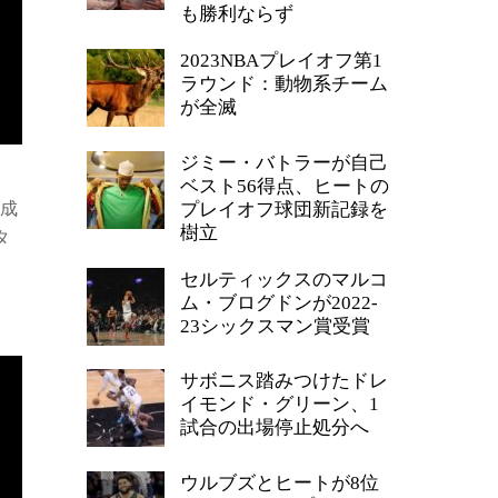
も勝利ならず
2023NBAプレイオフ第1
ラウンド：動物系チーム
が全滅
ジミー・バトラーが自己
ベスト56得点、ヒートの
本成
プレイオフ球団新記録を
樹立
タ
セルティックスのマルコ
ム・ブログドンが2022-
23シックスマン賞受賞
サボニス踏みつけたドレ
イモンド・グリーン、1
試合の出場停止処分へ
ウルブズとヒートが8位