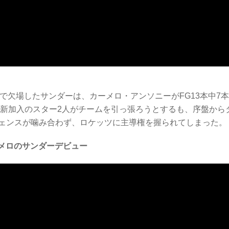
で欠場したサンダーは、カーメロ・アンソニーがFG13本中7
。新加入のスター2人がチームを引っ張ろうとするも、序盤から
ェンスが噛み合わず、ロケッツに主導権を握られてしまった。
とメロのサンダーデビュー