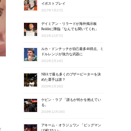
イポストプレイ
2017年7月27日
デイミアン・リラードが海外掲示板
Redditに降臨「なんでも聞いてくれ」
2021年12月7日
ルカ・ドンチッチが自己最多46得点、ミ
ドルレンジが強力な武器に
2021年2月14日
NBAで最も多くのブザービーターを決
めた選手は誰？
2020年2月19日
ケビン・ラブ 「誰もが何かを抱えてい
る」
2019年12月19日
アキーム・オラジュワン 「ビッグマン
ィ
は滅びない」