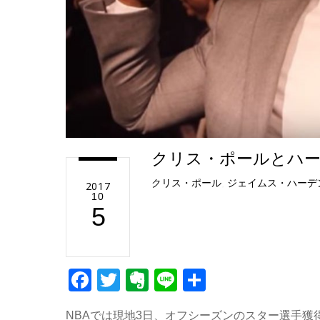
クリス・ポールとハー
クリス・ポール
,
ジェイムス・ハーデ
2017
10
5
F
T
E
Li
共
a
wi
v
n
有
NBAでは現地3日、オフシーズンのスター選手