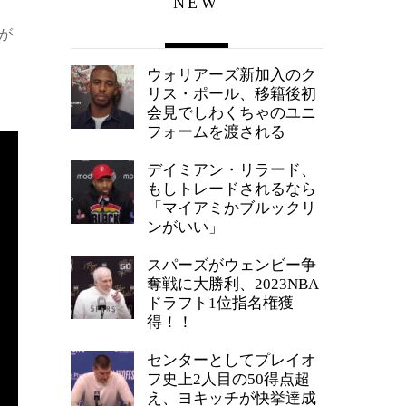
NEW
が
ウォリアーズ新加入のク
リス・ポール、移籍後初
会見でしわくちゃのユニ
フォームを渡される
デイミアン・リラード、
もしトレードされるなら
「マイアミかブルックリ
ンがいい」
スパーズがウェンビー争
奪戦に大勝利、2023NBA
ドラフト1位指名権獲
得！！
センターとしてプレイオ
フ史上2人目の50得点超
え、ヨキッチが快挙達成