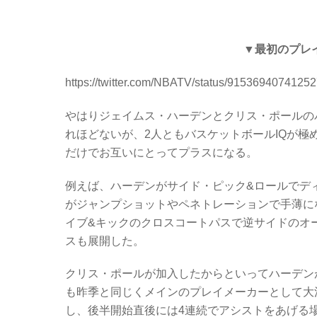
▼最初のプレ
https://twitter.com/NBATV/status/9153694074125
やはりジェイムス・ハーデンとクリス・ポールの
れほどないが、2人ともバスケットボールIQが
だけでお互いにとってプラスになる。
例えば、ハーデンがサイド・ピック&ロールでデ
がジャンプショットやペネトレーションで手薄に
イブ&キックのクロスコートパスで逆サイドのオ
スも展開した。
クリス・ポールが加入したからといってハーデン
も昨季と同じくメインのプレイメーカーとして大活
し、後半開始直後には4連続でアシストをあげる