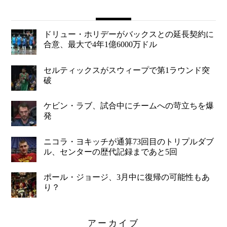
ドリュー・ホリデーがバックスとの延長契約に
合意、最大で4年1億6000万ドル
セルティックスがスウィープで第1ラウンド突
破
ケビン・ラブ、試合中にチームへの苛立ちを爆
発
ニコラ・ヨキッチが通算73回目のトリプルダブ
ル、センターの歴代記録まであと5回
ポール・ジョージ、3月中に復帰の可能性もあ
り？
アーカイブ