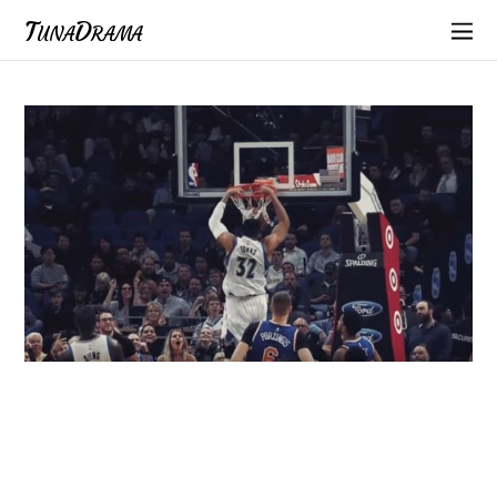
TunaDrama