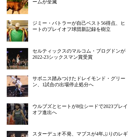
ームが全滅
ジミー・バトラーが自己ベスト56得点、ヒ
ートのプレイオフ球団新記録を樹立
セルティックスのマルコム・ブログドンが
2022-23シックスマン賞受賞
サボニス踏みつけたドレイモンド・グリー
ン、1試合の出場停止処分へ
ウルブズとヒートが8位シードで2023プレイ
オフ進出へ
スターデュオ不発、マブスが4年ぶりのレギ