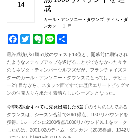
14
成
カール・アンソニー・タウンズ
,
ティム・ダ
ンカン
1
F
T
E
Li
共
a
wi
v
n
有
最終成績が31勝51敗のウェスト13位と、開幕前に期待され
c
tt
er
e
たようなステップアップを遂げることができなかった今季
e
er
n
のミネソタ・ティンバーウルブズだが、フランチャイズス
b
ot
ターのカール・アンソニー・タウンズにとっては、デビュ
ー2年目ながら、スタッツ面ですでに歴代エリートビッグマ
o
e
ンの仲間入りを果たす素晴らしいシーズンとなった。
o
k
今季
82試合すべてに先発出場した5選手
のうちの1人である
タウンズは、シーズン合計で2061得点、1007リバウンドを
獲得。1シーズンに2000得点/1000リバウンド以上をマーク
したのは、2001-02のティム・ダンカン（2089得点、1042リ
バウンド）以来15年ぶりとなる。