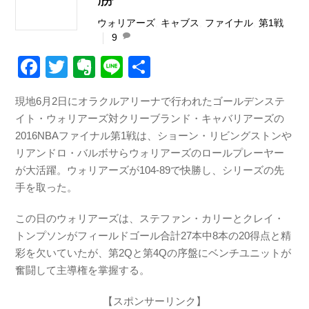
ウォリアーズ
,
キャブス
,
ファイナル
,
第1戦
9
F
T
E
Li
共
a
wi
v
n
有
現地6月2日にオラクルアリーナで行われたゴールデンステ
c
tt
er
e
イト・ウォリアーズ対クリーブランド・キャバリアーズの
e
er
n
2016NBAファイナル第1戦は、ショーン・リビングストンや
b
ot
リアンドロ・バルボサらウォリアーズのロールプレーヤー
が大活躍。ウォリアーズが104-89で快勝し、シリーズの先
o
e
手を取った。
o
k
この日のウォリアーズは、ステファン・カリーとクレイ・
トンプソンがフィールドゴール合計27本中8本の20得点と精
彩を欠いていたが、第2Qと第4Qの序盤にベンチユニットが
奮闘して主導権を掌握する。
【スポンサーリンク】