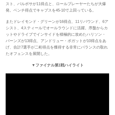
スト、バルボサが11得点と、ロールプレーヤーたちが大爆
発。ベンチ得点でキャブスを45-10で上回っている。
またドレイモンド・グリーンが16得点、11リバウンド、6ア
シスト、4スティールでオールラウンドに活躍。序盤からカ
ットやドライブでインサイドを積極的に攻めたハリソン・
バーンズが13得点、アンドリュー・ボガットが10得点をあ
げ、合計7選手が二桁得点を獲得する非常にバランスの取れ
たオフェンスを展開した。
▼ファイナル第1戦ハイライト