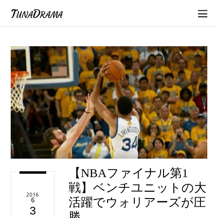
TunaDrama
【NBAファイナル第1
戦】ベンチユニットの大
2016
活躍でウォリアーズが圧
6
3
勝