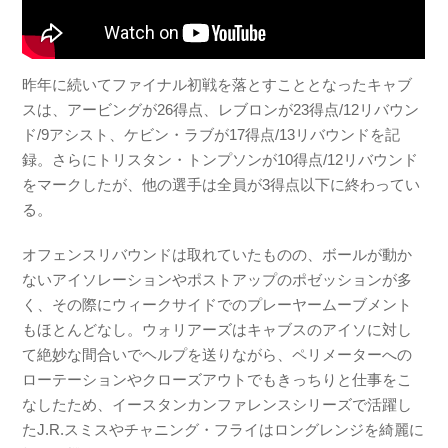
昨年に続いてファイナル初戦を落とすこととなったキャブ
スは、アービングが26得点、レブロンが23得点/12リバウン
ド/9アシスト、ケビン・ラブが17得点/13リバウンドを記
録。さらにトリスタン・トンプソンが10得点/12リバウンド
をマークしたが、他の選手は全員が3得点以下に終わってい
る。
オフェンスリバウンドは取れていたものの、ボールが動か
ないアイソレーションやポストアップのポゼッションが多
く、その際にウィークサイドでのプレーヤームーブメント
もほとんどなし。ウォリアーズはキャブスのアイソに対し
て絶妙な間合いでヘルプを送りながら、ペリメーターへの
ローテーションやクローズアウトでもきっちりと仕事をこ
なしたため、イースタンカンファレンスシリーズで活躍し
たJ.R.スミスやチャニング・フライはロングレンジを綺麗に