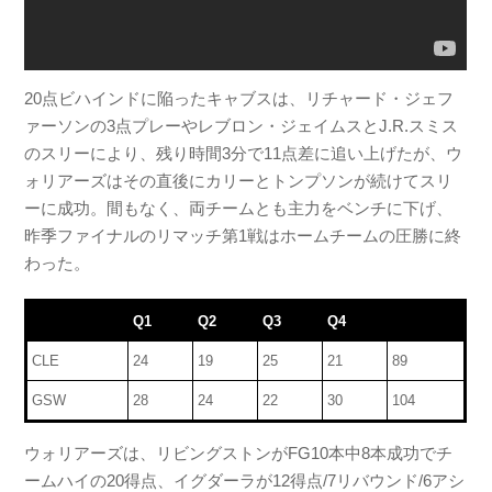
20点ビハインドに陥ったキャブスは、リチャード・ジェフ
ァーソンの3点プレーやレブロン・ジェイムスとJ.R.スミス
のスリーにより、残り時間3分で11点差に追い上げたが、ウ
ォリアーズはその直後にカリーとトンプソンが続けてスリ
ーに成功。間もなく、両チームとも主力をベンチに下げ、
昨季ファイナルのリマッチ第1戦はホームチームの圧勝に終
わった。
Q1
Q2
Q3
Q4
CLE
24
19
25
21
89
GSW
28
24
22
30
104
ウォリアーズは、リビングストンがFG10本中8本成功でチ
ームハイの20得点、イグダーラが12得点/7リバウンド/6アシ