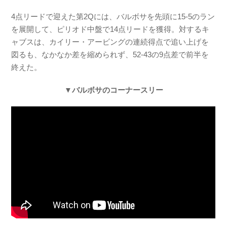
4点リードで迎えた第2Qには、バルボサを先頭に15-5のラン
を展開して、ピリオド中盤で14点リードを獲得。対するキ
ャブスは、カイリー・アービングの連続得点で追い上げを
図るも、なかなか差を縮められず、52-43の9点差で前半を
終えた。
▼バルボサのコーナースリー