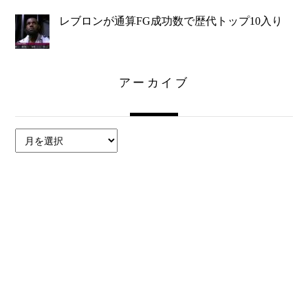
レブロンが通算FG成功数で歴代トップ10入り
アーカイブ
ア
ー
カ
イ
ブ