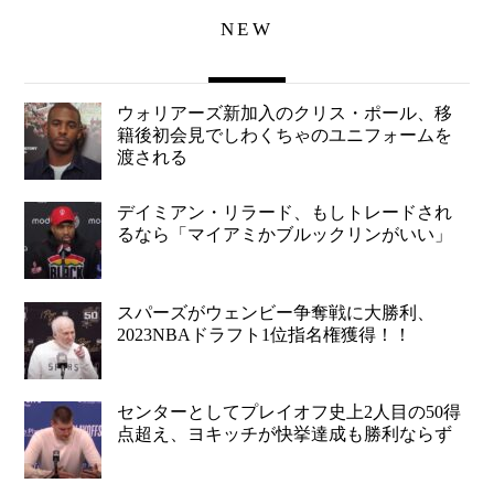
NEW
ウォリアーズ新加入のクリス・ポール、移
籍後初会見でしわくちゃのユニフォームを
渡される
デイミアン・リラード、もしトレードされ
るなら「マイアミかブルックリンがいい」
スパーズがウェンビー争奪戦に大勝利、
2023NBAドラフト1位指名権獲得！！
センターとしてプレイオフ史上2人目の50得
点超え、ヨキッチが快挙達成も勝利ならず