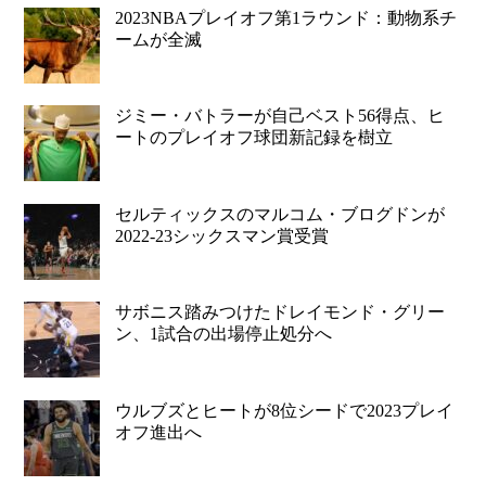
2023NBAプレイオフ第1ラウンド：動物系チ
ームが全滅
ジミー・バトラーが自己ベスト56得点、ヒ
ートのプレイオフ球団新記録を樹立
セルティックスのマルコム・ブログドンが
2022-23シックスマン賞受賞
サボニス踏みつけたドレイモンド・グリー
ン、1試合の出場停止処分へ
ウルブズとヒートが8位シードで2023プレイ
オフ進出へ