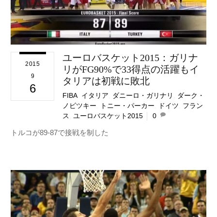
ユーロバスケット2015：ガリナ
2015
リがFG90%で33得点の活躍もイ
9
タリアは初戦に敗北
6
FIBA
,
イタリア
,
ダニーロ・ガリナリ
,
ダーク・
ノビツキー
,
トニー・パーカー
,
ドイツ
,
フラン
ス
,
ユーロバスケット2015
0
トルコが89-87で接戦を制した