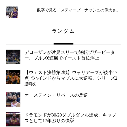
数字で見る「スティーブ・ナッシュの偉大さ」
ランダム
デローザンが片足スリーで逆転ブザービータ
ー、ブルズ6連勝でイースト首位浮上
【ウェスト決勝第2戦】ウォリアーズが後半17
点ビハインドからマブスに大逆転、シリーズ2
勝0敗
オースティン・リバースの反逆
ドラモンドが30/20ダブルダブル達成、キャブ
スとして17年ぶりの快挙