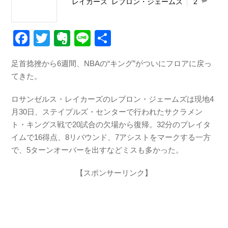
レイカーズ
,
レブロン・ジェームズ
2
F
T
E
Li
共
a
wi
v
n
有
足首捻挫から6週間、NBAの“キング”がついにフロアに戻っ
c
tt
er
e
てきた。
e
er
n
b
ot
ロサンゼルス・レイカーズのレブロン・ジェームズは現地4
月30日、ステイプルズ・センターで行われたサクラメン
o
e
ト・キングス戦で20試合の欠場から復帰。32分のプレイタ
o
イムで16得点、8リバウンド、7アシストをマークする一方
k
で、5ターンオーバーを出すなどミスも多かった。
【スポンサーリンク】