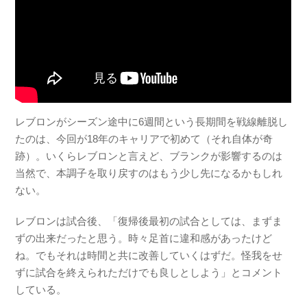
レブロンがシーズン途中に6週間という長期間を戦線離脱し
たのは、今回が18年のキャリアで初めて（それ自体が奇
跡）。いくらレブロンと言えど、ブランクが影響するのは
当然で、本調子を取り戻すのはもう少し先になるかもしれ
ない。
レブロンは試合後、「復帰後最初の試合としては、まずま
ずの出来だったと思う。時々足首に違和感があったけど
ね。でもそれは時間と共に改善していくはずだ。怪我をせ
ずに試合を終えられただけでも良しとしよう」とコメント
している。