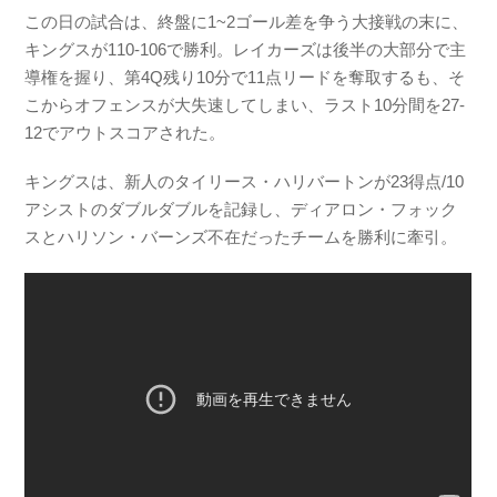
この日の試合は、終盤に1~2ゴール差を争う大接戦の末に、
キングスが110-106で勝利。レイカーズは後半の大部分で主
導権を握り、第4Q残り10分で11点リードを奪取するも、そ
こからオフェンスが大失速してしまい、ラスト10分間を27-
12でアウトスコアされた。
キングスは、新人のタイリース・ハリバートンが23得点/10
アシストのダブルダブルを記録し、ディアロン・フォック
スとハリソン・バーンズ不在だったチームを勝利に牽引。