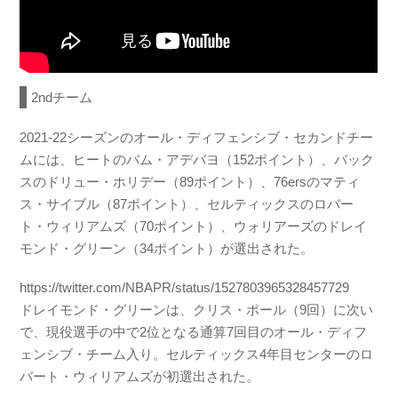
2ndチーム
2021-22シーズンのオール・ディフェンシブ・セカンドチー
ムには、ヒートのバム・アデバヨ（152ポイント）、バック
スのドリュー・ホリデー（89ポイント）、76ersのマティ
ス・サイブル（87ポイント）、セルティックスのロバー
ト・ウィリアムズ（70ポイント）、ウォリアーズのドレイ
モンド・グリーン（34ポイント）が選出された。
https://twitter.com/NBAPR/status/1527803965328457729
ドレイモンド・グリーンは、クリス・ポール（9回）に次い
で、現役選手の中で2位となる通算7回目のオール・ディフ
ェンシブ・チーム入り。セルティックス4年目センターのロ
バート・ウィリアムズが初選出された。