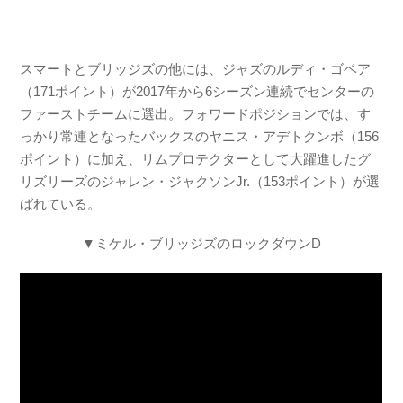
スマートとブリッジズの他には、ジャズのルディ・ゴベア
（171ポイント）が2017年から6シーズン連続でセンターの
ファーストチームに選出。フォワードポジションでは、す
っかり常連となったバックスのヤニス・アデトクンボ（156
ポイント）に加え、リムプロテクターとして大躍進したグ
リズリーズのジャレン・ジャクソンJr.（153ポイント）が選
ばれている。
▼ミケル・ブリッジズのロックダウンD