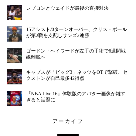
レブロンとウェイドが最後の直接対決
15アシスト/0ターンオーバー、クリス・ポール
が第2戦を支配しサンズ2連勝
ゴードン・ヘイワードが左手の手術で6週間戦
線離脱へ
キャブスが「ビッグ3」ネッツをOTで撃破、セ
クストンが自己最多42得点
『NBA Live 16』体験版のアバター画像が雑す
ぎると話題に
アーカイブ