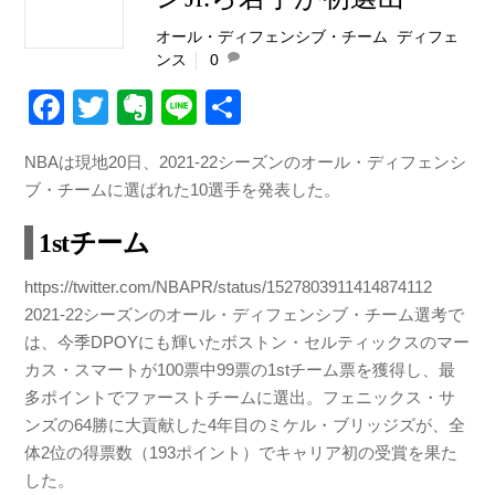
オール・ディフェンシブ・チーム
,
ディフェ
ンス
0
F
T
E
Li
共
a
wi
v
n
有
NBAは現地20日、2021-22シーズンのオール・ディフェンシ
c
tt
er
e
ブ・チームに選ばれた10選手を発表した。
e
er
n
1stチーム
b
ot
o
e
https://twitter.com/NBAPR/status/1527803911414874112
o
2021-22シーズンのオール・ディフェンシブ・チーム選考で
は、今季DPOYにも輝いたボストン・セルティックスのマー
k
カス・スマートが100票中99票の1stチーム票を獲得し、最
多ポイントでファーストチームに選出。フェニックス・サ
ンズの64勝に大貢献した4年目のミケル・ブリッジズが、全
体2位の得票数（193ポイント）でキャリア初の受賞を果た
した。