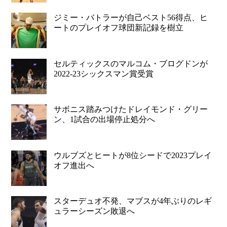
ジミー・バトラーが自己ベスト56得点、ヒ
ートのプレイオフ球団新記録を樹立
セルティックスのマルコム・ブログドンが
2022-23シックスマン賞受賞
サボニス踏みつけたドレイモンド・グリー
ン、1試合の出場停止処分へ
ウルブズとヒートが8位シードで2023プレイ
オフ進出へ
スターデュオ不発、マブスが4年ぶりのレギ
ュラーシーズン敗退へ