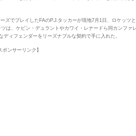
プターズでプレイしたFAのP.J.タッカーが現地7月1日、ロケッツと
ケッツは、ケビン・デュラントやカワイ・レナードら同カンファ
なディフェンダーをリーズナブルな契約で手に入れた。
スポンサーリンク】