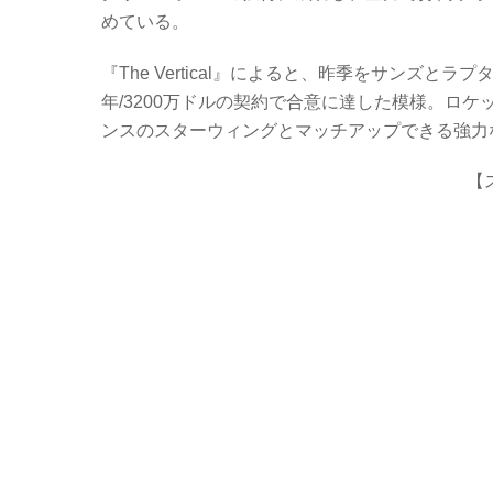
c
tt
er
e
めている。
e
er
n
b
ot
『The Vertical』によると、昨季をサンズとラ
年/3200万ドルの契約で合意に達した模様。ロ
o
e
ンスのスターウィングとマッチアップできる強力
o
k
【