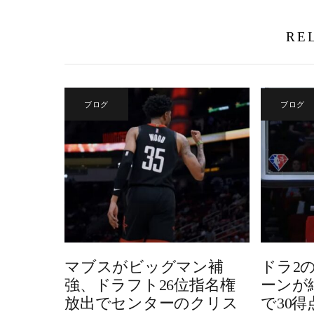
RE
ブログ
ブログ
マブスがビッグマン補
ドラ2
強、ドラフト26位指名権
ーンが
放出でセンターのクリス
で30得