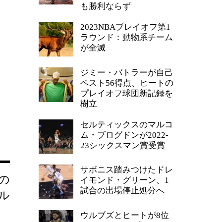
も勝利ならず
2023NBAプレイオフ第1
ラウンド：動物系チーム
が全滅
ジミー・バトラーが自己
ベスト56得点、ヒートの
プレイオフ球団新記録を
樹立
セルティックスのマルコ
ム・ブログドンが2022-
23シックスマン賞受賞
サボニス踏みつけたドレ
の
イモンド・グリーン、1
試合の出場停止処分へ
ル
ウルブズとヒートが8位