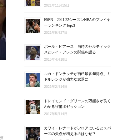
2021年11月15日
ESPN：2021-22シーズンNBAのプレイヤ
ーランキングTop21
2021年9月27日
ポール・ピアース 当時のセルティック
スとレイ・アレンの関係を語る
2015年4月18日
ルカ・ドンチッチが自己最多46得点、ミ
ドルレンジが強力な武器に
2021年2月14日
ドレイモンド・グリーンの万能さが良く
わかる守備ポゼッション
2017年5月14日
カワイ・レナードがフロアにいるとスパ
ーズの失点が増えるのはなぜ？
進