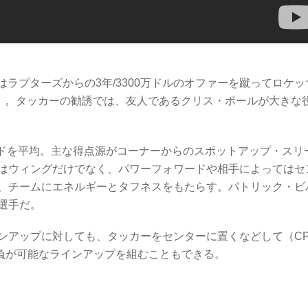
ラプターズからの3年/3300万ドルのオファーを蹴ってロケッ
差）。タッカーの勧誘では、友人であるクリス・ポールが大きな
ウンドを平均。主な得点源がコーナーからのスポットアップ・スリ
はウィングだけでなく、パワーフォワードや相手によってはセ
、チームにエネルギーとタフネスをもたらす。パトリック・ビ
選手だ。
アップに対しても、タッカーをセンターに置くなどして（CP
勝負が可能なラインアップを組むこともできる。