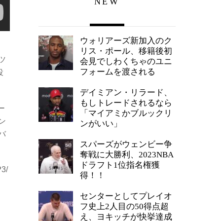
NEW
ウォリアーズ新加入のク
リス・ポール、移籍後初
ツ
会見でしわくちゃのユニ
フォームを渡される
役
デイミアン・リラード、
もしトレードされるなら
ー
「マイアミかブルックリ
ン
ンがいい」
バ
スパーズがウェンビー争
奪戦に大勝利、2023NBA
ドラフト1位指名権獲
3/
得！！
センターとしてプレイオ
フ史上2人目の50得点超
え、ヨキッチが快挙達成