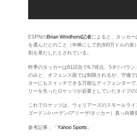
ESPNの
Brian Windhorst‏記者
によると、タッカーは
を選んだとのこと（年棒にして約300万ドルの
割を果たしたとされている。
昨季のタッカーは81試合で6.7得点、5.8リバ
のみと、オフェンス面では制限されるが、守備で
ターにもスイッチできる万能なディフェンダーで
リーを失ったロケッツが必要としていたタイプの
これでロケッツは、ウォリアーズのスモールライン
ゴードン/ハーデン/アリーザ/タッカー）真っ向
参考記事：「
Yahoo Sports
」