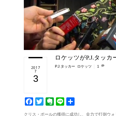
ロケッツがP.J.タッ
P.J.タッカー
,
ロケッツ
1
2017
7
3
F
T
E
Li
共
a
wi
v
n
有
クリス・ポールの獲得に成功し、全力で打倒ウォ