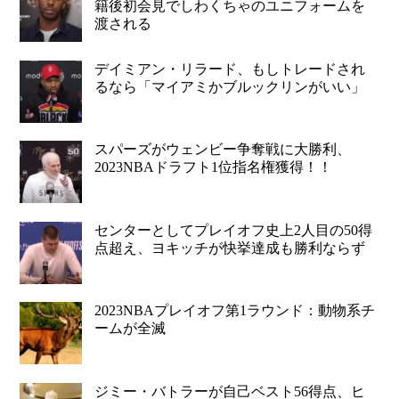
籍後初会見でしわくちゃのユニフォームを
渡される
デイミアン・リラード、もしトレードされ
るなら「マイアミかブルックリンがいい」
スパーズがウェンビー争奪戦に大勝利、
2023NBAドラフト1位指名権獲得！！
センターとしてプレイオフ史上2人目の50得
点超え、ヨキッチが快挙達成も勝利ならず
2023NBAプレイオフ第1ラウンド：動物系チ
ームが全滅
ジミー・バトラーが自己ベスト56得点、ヒ