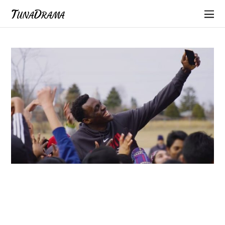
TunaDrama