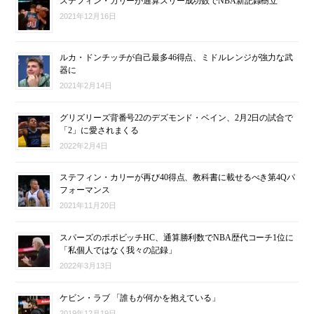
ステフィン・カリーが通算スリー成功数でNBA新記録樹立
2021年12月16日
ルカ・ドンチッチが自己最多46得点、ミドルレンジが強力な武
器に
2021年2月14日
グリズリーズ背番号22のデズモンド・ベイン、2月2日の試合で
「2」に愛されまくる
2022年2月4日
ステフィン・カリーが再び40得点、教科書に載せるべき第4Qパ
フォーマンス
2021年11月20日
スパーズのポポビッチHC、通算勝利数でNBA歴代コーチ1位に
「私個人ではなく我々の記録」
2022年3月13日
ケビン・ラブ 「誰もが何かを抱えている」
2019年12月19日