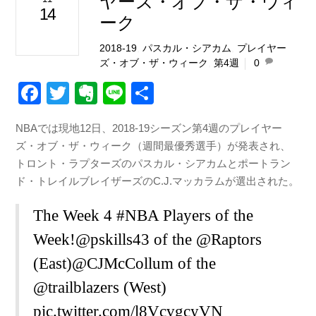
ヤーズ・オブ・ザ・ウィ
14
ーク
2018-19
,
パスカル・シアカム
,
プレイヤー
ズ・オブ・ザ・ウィーク
,
第4週
0
F
T
E
Li
共
a
wi
v
n
有
NBAでは現地12日、2018-19シーズン第4週のプレイヤー
c
tt
er
e
ズ・オブ・ザ・ウィーク（週間最優秀選手）が発表され、
e
er
n
トロント・ラプターズのパスカル・シアカムとポートラン
b
ot
ド・トレイルブレイザーズのC.J.マッカラムが選出された。
o
e
The Week 4
#NBA
Players of the
o
Week!
@pskills43
of the
@Raptors
k
(East)
@CJMcCollum
of the
@trailblazers
(West)
pic.twitter.com/l8VcvgcyVN