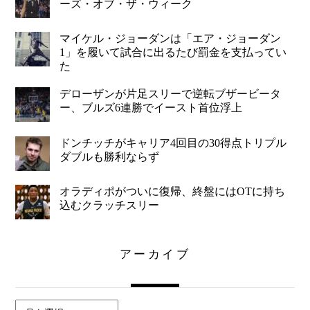
ーズ・オブ・ザ・ウィーク
マイケル・ジョーダンは「エア・ジョーダン
1」を履いて試合に出るたび罰金を支払ってい
た
デローザンが片足スリーで逆転ブザービータ
ー、ブルズ6連勝でイースト首位浮上
ドンチッチがキャリア4回目の30得点トリプル
ダブルも勝利ならず
オラディポがついに復帰、終盤にはOTに持ち
込むクラッチスリー
アーカイブ
ア