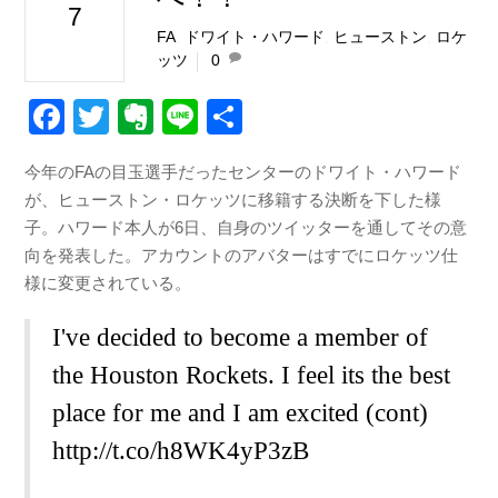
7
FA
,
ドワイト・ハワード
,
ヒューストン
,
ロケ
ッツ
0
F
T
E
Li
共
a
wi
v
n
有
今年のFAの目玉選手だったセンターのドワイト・ハワード
c
tt
er
e
が、ヒューストン・ロケッツに移籍する決断を下した様
e
er
n
子。ハワード本人が6日、自身のツイッターを通してその意
b
ot
向を発表した。アカウントのアバターはすでにロケッツ仕
様に変更されている。
o
e
o
I've decided to become a member of
k
the Houston Rockets. I feel its the best
place for me and I am excited (cont)
http://t.co/h8WK4yP3zB