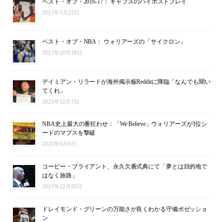
ベスト・オブ・2016-17： キャブスのハイポストプレイ
2017年7月27日
ベスト・オブ・NBA： ウォリアーズの「サイクロン」
2017年10月18日
デイミアン・リラードが海外掲示板Redditに降臨「なんでも聞い
てくれ」
2021年12月7日
NBA史上最大の番狂わせ：「We Believe」ウォリアーズが1位シ
ードのマブスを撃破
2020年5月6日
コービー・ブライアント、永久欠番式典にて「夢とは目的地で
はなく旅路」
2017年12月20日
ドレイモンド・グリーンの万能さが良くわかる守備ポゼッショ
ン