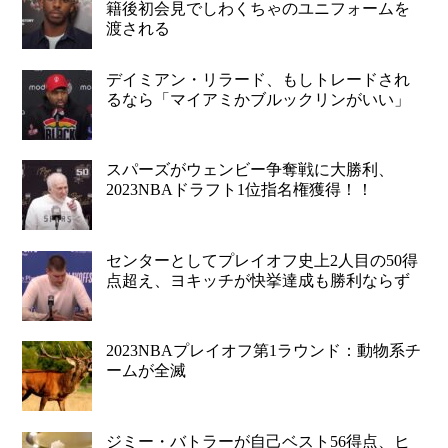
籍後初会見でしわくちゃのユニフォームを
渡される
デイミアン・リラード、もしトレードされ
るなら「マイアミかブルックリンがいい」
スパーズがウェンビー争奪戦に大勝利、
2023NBAドラフト1位指名権獲得！！
センターとしてプレイオフ史上2人目の50得
点超え、ヨキッチが快挙達成も勝利ならず
2023NBAプレイオフ第1ラウンド：動物系チ
ームが全滅
ジミー・バトラーが自己ベスト56得点、ヒ