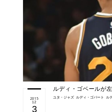
e
ルディ・ゴベールが左
ユタ・ジャズ
,
ルディ・ゴバート
,
ル
2015
12
3