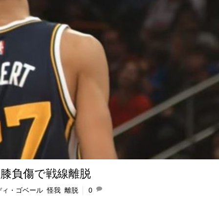
膝負傷で戦線離脱
ディ・ゴベール
,
怪我
,
離脱
0