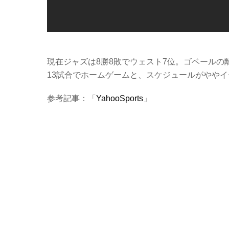
現在ジャズは8勝8敗でウェスト7位。ゴベールの
13試合でホームゲームと、スケジュールがやや
参考記事：「
YahooSports
」