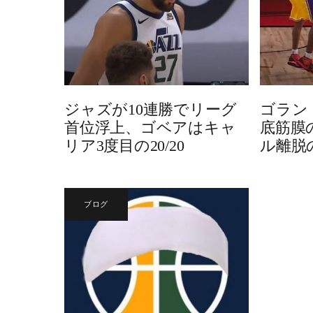
ジャズが10連勝でリーグ
ゴラン
首位浮上、ゴベアはキャ
底筋膜
リア3度目の20/20
ル離脱
ブログ