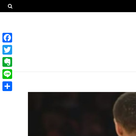
F
a
T
c
w
E
e
i
v
L
b
t
e
i
o
共
t
r
n
o
有
e
n
e
k
r
o
t