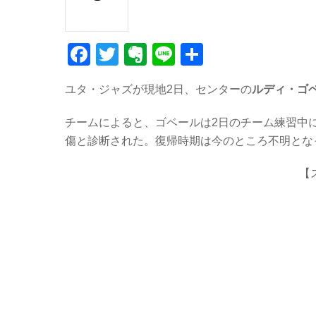
F
T
E
Li
共
a
wi
v
n
有
ユタ・ジャズが現地2日、センターの
ルディ・ゴ
c
tt
er
e
e
er
n
チームによると、ゴベールは2日のチーム練習中に
b
ot
傷と診断された。復帰時期は今のところ不明とな
o
e
【
o
k