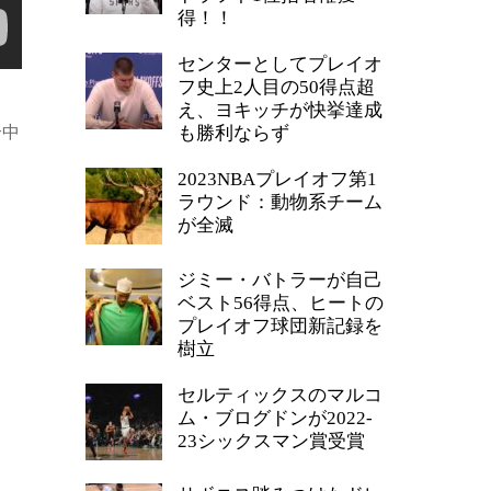
得！！
センターとしてプレイオ
フ史上2人目の50得点超
え、ヨキッチが快挙達成
合中
も勝利ならず
2023NBAプレイオフ第1
ラウンド：動物系チーム
が全滅
ジミー・バトラーが自己
ベスト56得点、ヒートの
プレイオフ球団新記録を
樹立
セルティックスのマルコ
ム・ブログドンが2022-
23シックスマン賞受賞