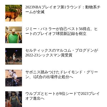
2023NBAプレイオフ第1ラウンド：動物系チ
ームが全滅
ジミー・バトラーが自己ベスト56得点、ヒ
ートのプレイオフ球団新記録を樹立
セルティックスのマルコム・ブログドンが
2022-23シックスマン賞受賞
サボニス踏みつけたドレイモンド・グリー
ン、1試合の出場停止処分へ
ウルブズとヒートが8位シードで2023プレイ
オフ進出へ