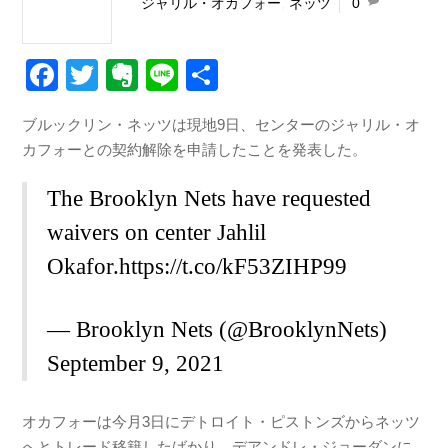
ジャリル・オカフォー
,
ネッツ
0
F
T
E
Li
共
a
wi
v
n
有
ブルックリン・ネッツは現地9日、センターのジャリル・オ
c
tt
er
e
カフォーとの契約解除を申請したことを発表した。
e
er
n
b
ot
The Brooklyn Nets have requested
o
e
waivers on center Jahlil
o
Okafor.
https://t.co/kF53ZIHP99
k
— Brooklyn Nets (@BrooklynNets)
September 9, 2021
オカフォーは今月3日にデトロイト・ピストンズからネッツ
へとトレード移籍したばかり。デアンドレ・ジョーダンに