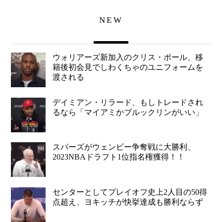
NEW
ウォリアーズ新加入のクリス・ポール、移
籍後初会見でしわくちゃのユニフォームを
渡される
デイミアン・リラード、もしトレードされ
るなら「マイアミかブルックリンがいい」
スパーズがウェンビー争奪戦に大勝利、
2023NBAドラフト1位指名権獲得！！
センターとしてプレイオフ史上2人目の50得
点超え、ヨキッチが快挙達成も勝利ならず