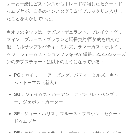
ォーと一緒にピストンズからトレード移籍したセクー・ド
ゥムブヤが、自身のインスタグラムでブルックリン入りし
たことを明かしていた。
今オフのネッツは、ケビン・デュラント、ブレイク・グリ
フィン、ブルース・ブラウンと延長契約/再契約を結んだ
他、ミルサップやパティ・ミルズ、ラマーカス・オルドリ
ッジ、ジェームズ・ジョンソンをFAで獲得。2021-22シーズ
ンのデプスチャートは以下のようになっている：
PG
：カイリー・アービング、パティ・ミルズ、キャ
ム・トーマス（新人）
SG
：ジェイムス・ハーデン、デアンドレ・ベンブリ
ー、ジェボン・カーター
SF
：ジョー・ハリス、ブルース・ブラウン、セクー・
ドゥムブヤ
PF
：ケビン・デュラント、ポール・ミルサップ、ジェ