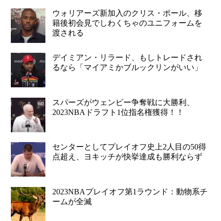
ウォリアーズ新加入のクリス・ポール、移
籍後初会見でしわくちゃのユニフォームを
渡される
デイミアン・リラード、もしトレードされ
るなら「マイアミかブルックリンがいい」
スパーズがウェンビー争奪戦に大勝利、
2023NBAドラフト1位指名権獲得！！
センターとしてプレイオフ史上2人目の50得
点超え、ヨキッチが快挙達成も勝利ならず
2023NBAプレイオフ第1ラウンド：動物系チ
ームが全滅