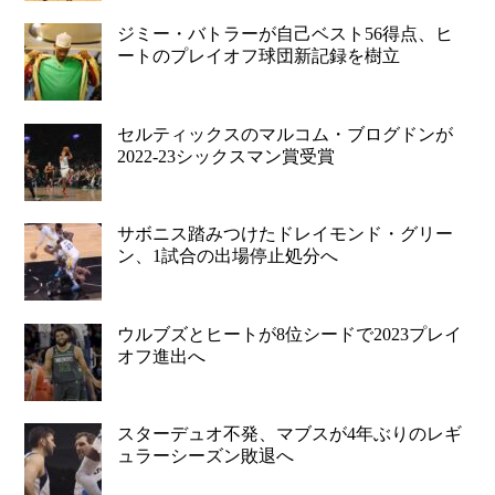
ジミー・バトラーが自己ベスト56得点、ヒ
ートのプレイオフ球団新記録を樹立
セルティックスのマルコム・ブログドンが
2022-23シックスマン賞受賞
サボニス踏みつけたドレイモンド・グリー
ン、1試合の出場停止処分へ
ウルブズとヒートが8位シードで2023プレイ
オフ進出へ
スターデュオ不発、マブスが4年ぶりのレギ
ュラーシーズン敗退へ