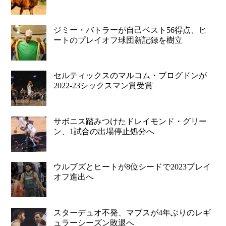
ジミー・バトラーが自己ベスト56得点、ヒ
ートのプレイオフ球団新記録を樹立
セルティックスのマルコム・ブログドンが
2022-23シックスマン賞受賞
サボニス踏みつけたドレイモンド・グリー
ン、1試合の出場停止処分へ
ウルブズとヒートが8位シードで2023プレイ
オフ進出へ
スターデュオ不発、マブスが4年ぶりのレギ
ュラーシーズン敗退へ