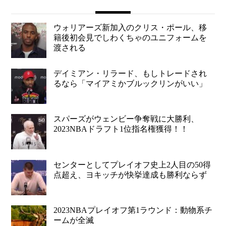
ウォリアーズ新加入のクリス・ポール、移
籍後初会見でしわくちゃのユニフォームを
渡される
デイミアン・リラード、もしトレードされ
るなら「マイアミかブルックリンがいい」
スパーズがウェンビー争奪戦に大勝利、
2023NBAドラフト1位指名権獲得！！
センターとしてプレイオフ史上2人目の50得
点超え、ヨキッチが快挙達成も勝利ならず
2023NBAプレイオフ第1ラウンド：動物系チ
ームが全滅