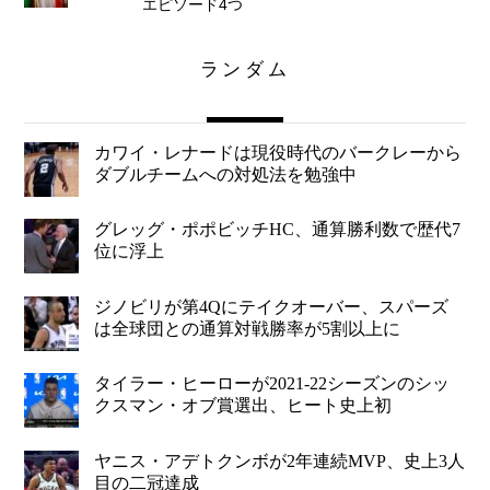
エピソード4つ
ランダム
カワイ・レナードは現役時代のバークレーから
ダブルチームへの対処法を勉強中
グレッグ・ポポビッチHC、通算勝利数で歴代7
位に浮上
ジノビリが第4Qにテイクオーバー、スパーズ
は全球団との通算対戦勝率が5割以上に
タイラー・ヒーローが2021-22シーズンのシッ
クスマン・オブ賞選出、ヒート史上初
ヤニス・アデトクンボが2年連続MVP、史上3人
目の二冠達成