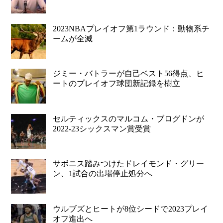
2023NBAプレイオフ第1ラウンド：動物系チ
ームが全滅
ジミー・バトラーが自己ベスト56得点、ヒ
ートのプレイオフ球団新記録を樹立
セルティックスのマルコム・ブログドンが
2022-23シックスマン賞受賞
サボニス踏みつけたドレイモンド・グリー
ン、1試合の出場停止処分へ
ウルブズとヒートが8位シードで2023プレイ
オフ進出へ