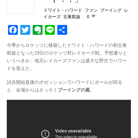
ドワイト・ハワード
,
ファン
,
ブーイング
,
レ
イカーズ
,
古巣凱旋
0
F
T
E
Li
共
a
wi
v
n
有
今季からロケッツに移籍したドワイト・ハワードの初古巣
c
tt
er
e
凱旋となった19日のロケッツ対レイカーズ戦。予想通りと
e
er
n
いうべきか、地元レイカーズファンは盛大な野次でハワー
b
ot
ドを迎えた。
o
e
試合開始直後のポゼッションでハワードにボールが回る
o
と、会場からはさっそく
ブーイングの嵐
。
k