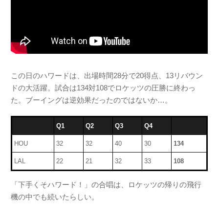
この日のハワードは、出場時間28分で20得点、13リバウン
ドの大活躍。試合は134対108でロケッツの圧勝に終わっ
た。ブーイングは逆効果だったのではないか…。
Q1
Q2
Q3
Q4
HOU
32
32
40
30
134
LAL
22
21
32
33
108
「下手くそハワード！」の合唱は、ロケッツの帰りの飛行
機の中でも続いたらしい。