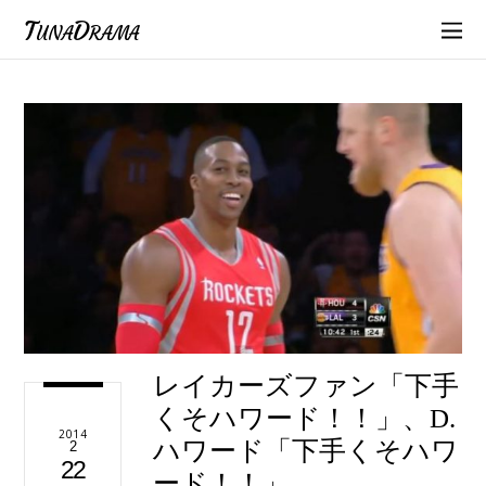
TunaDrama
レイカーズファン「下手
くそハワード！！」、D.
2014
ハワード「下手くそハワ
2
22
ード！！」