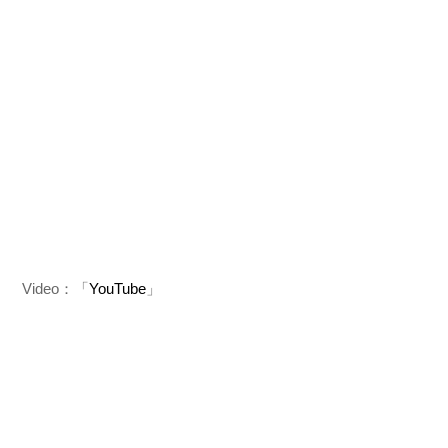
Video：「
YouTube
」