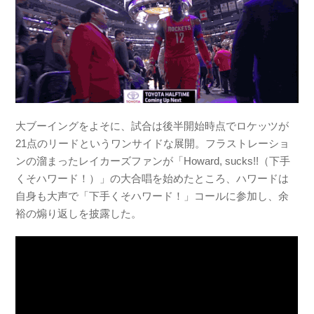
大ブーイングをよそに、試合は後半開始時点でロケッツが
21点のリードというワンサイドな展開。フラストレーショ
ンの溜まったレイカーズファンが「Howard, sucks!!（下手
くそハワード！）」の大合唱を始めたところ、ハワードは
自身も大声で「下手くそハワード！」コールに参加し、余
裕の煽り返しを披露した。