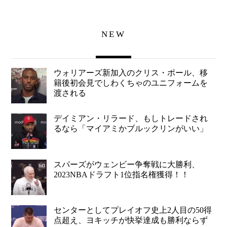
NEW
ウォリアーズ新加入のクリス・ポール、移
籍後初会見でしわくちゃのユニフォームを
渡される
デイミアン・リラード、もしトレードされ
るなら「マイアミかブルックリンがいい」
スパーズがウェンビー争奪戦に大勝利、
2023NBAドラフト1位指名権獲得！！
センターとしてプレイオフ史上2人目の50得
点超え、ヨキッチが快挙達成も勝利ならず