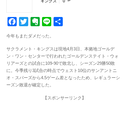
キングス
0
F
T
E
Li
共
a
wi
v
n
有
今年もまたダメだった。
c
tt
er
e
e
er
n
サクラメント・キングスは現地4月3日、本拠地ゴールデ
b
ot
ン・ワン・センターで行われたゴールデンステイト・ウォ
リアーズとの試合に109-90で敗北し、シーズン29勝50敗
o
e
に。今季残り3試合の時点でウェスト10位のサンアントニ
o
オ・スパーズから4.5ゲーム差となったため、レギュラーシ
k
ーズン敗退が確定した。
【スポンサーリンク】