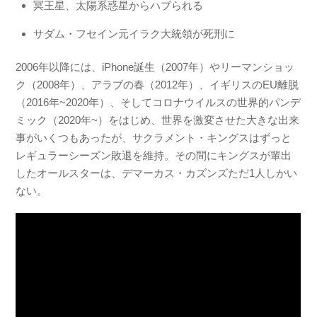
冥王星、太陽系惑星からハブられる
サダム・フセイン元イラク大統領が死刑に
2006年以降には、iPhone誕生（2007年）やリーマンショッ
ク（2008年）、アラブの春（2012年）、イギリスのEU離脱
（2016年~2020年）、そしてコロナウイルスの世界的パンデ
ミック（2020年~）をはじめ、世界を激変させた大きな出来
事がいくつもあったが、サクラメント・キングスはずっと
レギュラーシーズン敗退を維持。その間にキングスが輩出
したオールスターは、デマーカス・カズンズただ1人しかい
ない。