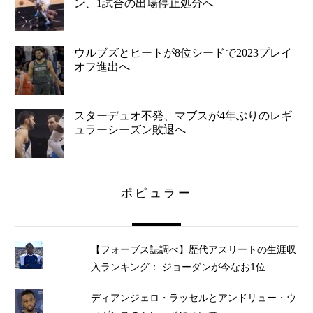
ン、1試合の出場停止処分へ
ウルブズとヒートが8位シードで2023プレイ
オフ進出へ
スターデュオ不発、マブスが4年ぶりのレギ
ュラーシーズン敗退へ
ポピュラー
【フォーブス誌調べ】歴代アスリートの生涯収
入ランキング： ジョーダンが今なお1位
ディアンジェロ・ラッセルとアンドリュー・ウ