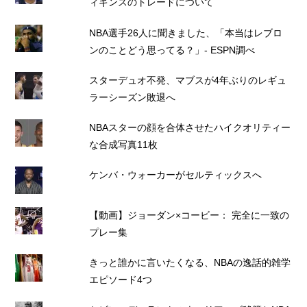
ィギンスのトレードについて
NBA選手26人に聞きました、「本当はレブロ
ンのことどう思ってる？」- ESPN調べ
スターデュオ不発、マブスが4年ぶりのレギュ
ラーシーズン敗退へ
NBAスターの顔を合体させたハイクオリティー
な合成写真11枚
ケンバ・ウォーカーがセルティックスへ
【動画】ジョーダン×コービー： 完全に一致の
プレー集
きっと誰かに言いたくなる、NBAの逸話的雑学
エピソード4つ