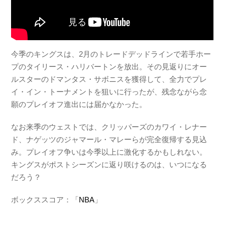
今季のキングスは、2月のトレードデッドラインで若手ホー
プのタイリース・ハリバートンを放出。その見返りにオー
ルスターのドマンタス・サボニスを獲得して、全力でプレ
イ・イン・トーナメントを狙いに行ったが、残念ながら念
願のプレイオフ進出には届かなかった。
なお来季のウェストでは、クリッパーズのカワイ・レナー
ド、ナゲッツのジャマール・マレーらが完全復帰する見込
み。プレイオフ争いは今季以上に激化するかもしれない。
キングスがポストシーズンに返り咲けるのは、いつになる
だろう？
ボックススコア：「
NBA
」