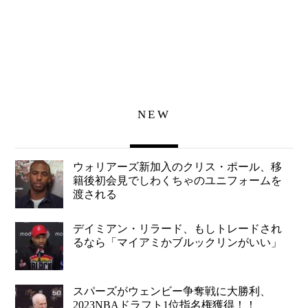
NEW
ウォリアーズ新加入のクリス・ポール、移
籍後初会見でしわくちゃのユニフォームを
渡される
デイミアン・リラード、もしトレードされ
るなら「マイアミかブルックリンがいい」
スパーズがウェンビー争奪戦に大勝利、
2023NBAドラフト1位指名権獲得！！