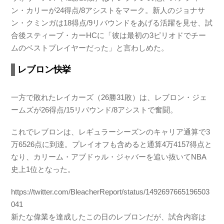
ン・カリーが24得点/8アシストをマーク。新人のジョナサ
ン・クミンガは18得点/9リバウンドをあげる活躍を見せ、試
合後スティーブ・カーHCに「彼は最初の3ピリオドでチー
ムのベストプレイヤーだった」と言わしめた。
レブロン快挙
一方で敗れたレイカーズ（26勝31敗）は、レブロン・ジェ
ームズが26得点/15リバウンド/8アシストで奮闘。
これでレブロンは、レギュラーシーズンのキャリア通算で3
万6526点に到達。プレイオフも含めると通算4万4157得点と
なり、カリーム・アブドゥル・ジャバーを追い抜いてNBA
史上1位となった。
https://twitter.com/BleacherReport/status/1492697665196503
041
新たな偉業を達成したこの日のレブロンだが、試合内容は