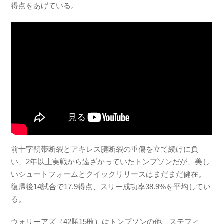
得点をあげている。
前十字靭帯断裂とアキレス腱断裂の重傷を立て続けに負
い、2年以上実戦から遠ざかっていたトンプソンだが、美し
いシュートフォームとクイックリリースはまだまだ健在。
復帰後14試合で17.9得点、スリー成功率38.9%を平均してい
る。
ウォリーアズ（42勝15敗）はトンプソンの他、ステフィ