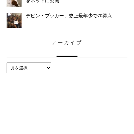
をネットに公開
デビン・ブッカー、史上最年少で70得点
アーカイブ
ア
ー
カ
イ
ブ