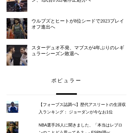
ウルブズとヒートが8位シードで2023プレイ
オフ進出へ
スターデュオ不発、マブスが4年ぶりのレギ
ュラーシーズン敗退へ
ポピュラー
【フォーブス誌調べ】歴代アスリートの生涯収
入ランキング： ジョーダンが今なお1位
NBA選手26人に聞きました、「本当はレブロ
ンのことどう思ってる？」- ESPN調べ