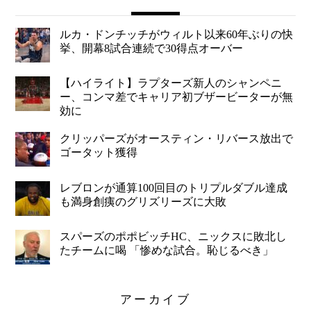
ルカ・ドンチッチがウィルト以来60年ぶりの快
挙、開幕8試合連続で30得点オーバー
【ハイライト】ラプターズ新人のシャンペニ
ー、コンマ差でキャリア初ブザービーターが無
効に
クリッパーズがオースティン・リバース放出で
ゴータット獲得
レブロンが通算100回目のトリプルダブル達成
も満身創痍のグリズリーズに大敗
スパーズのポポビッチHC、ニックスに敗北し
たチームに喝 「惨めな試合。恥じるべき」
アーカイブ