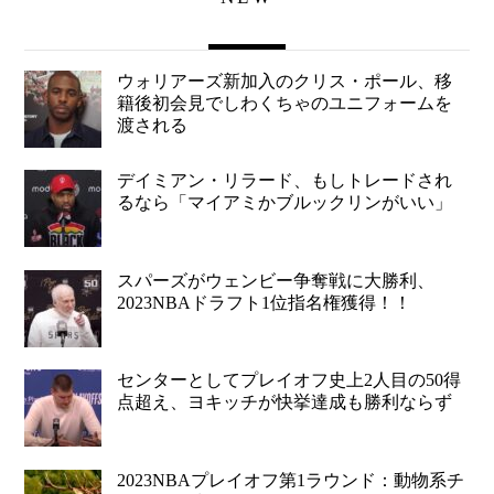
ウォリアーズ新加入のクリス・ポール、移
籍後初会見でしわくちゃのユニフォームを
渡される
デイミアン・リラード、もしトレードされ
るなら「マイアミかブルックリンがいい」
スパーズがウェンビー争奪戦に大勝利、
2023NBAドラフト1位指名権獲得！！
センターとしてプレイオフ史上2人目の50得
点超え、ヨキッチが快挙達成も勝利ならず
2023NBAプレイオフ第1ラウンド：動物系チ