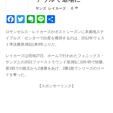
サンズ
,
レイカーズ
0
F
T
E
Li
共
a
wi
v
n
有
ロサンゼルス・レイカーズがポストシーズンに本拠地ステ
c
tt
er
e
イプルズ・センターで白星を獲得するのは、2012年ウェス
e
er
n
ト準決勝第3戦以来9年ぶりだ。
b
ot
レイカーズは現地27日、ホームで行われたフェニックス・
o
e
サンズとの2021ファーストラウンド第3戦に109-95で快勝。
o
第1戦での敗北から2連勝をあげ、2勝1敗でシリーズのリー
k
ドを奪った。
【スポンサーリンク】