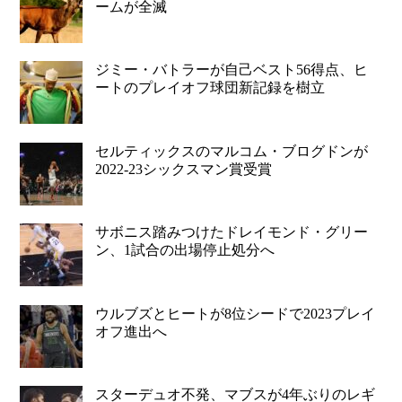
ームが全滅
ジミー・バトラーが自己ベスト56得点、ヒ
ートのプレイオフ球団新記録を樹立
セルティックスのマルコム・ブログドンが
2022-23シックスマン賞受賞
サボニス踏みつけたドレイモンド・グリー
ン、1試合の出場停止処分へ
ウルブズとヒートが8位シードで2023プレイ
オフ進出へ
スターデュオ不発、マブスが4年ぶりのレギ