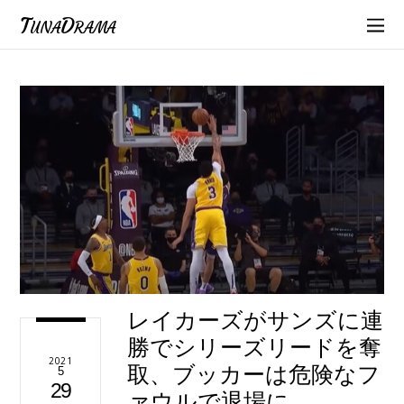
TunaDrama
レイカーズがサンズに連
勝でシリーズリードを奪
2021
取、ブッカーは危険なフ
5
29
ァウルで退場に