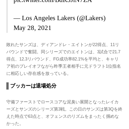
— Los Angeles Lakers (@Lakers)
May 28, 2021
敗れたサンズは、ディアンドレ・エイトンが22得点、11リ
バウンドで奮闘。同シリーズでのエイトンは、3試合で21.7
得点、12.3リバウンド、FG成功率82.1%を平均と、キャリ
ア初のプレイオフながら昨季王者相手に元ドラフト1位指名
に相応しい存在感を放っている。
ブッカーは退場処分
守備ファーストでロースコアな泥臭い展開となったレイカ
ーズとサンズのシリーズ第3戦。この日のサンズは第3Qを終
えた時点で63点と、オフェンスのリズムをまったく掴めな
かった。