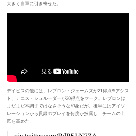
大きく自軍に引き寄せた。
デイビスの他には、レブロン・ジェームズが21得点/9アシス
ト、デニス・シュルーダーが20得点をマーク。レブロンは
まだまだ本調子ではなさそうな印象だが、後半にはアイソ
レーションから貫録のプレイを何度か披露し、チームの士
気を高めた。
pic.twitter.com/BdR5JiN7ZA