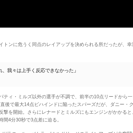
イトンに危うく同点のレイアップを決められる所だったが、幸
れ、我々は上手く反応できなかった」
パティ・ミルズ以外の選手が不調で、前半の10点リードから一
始直後で最大14点ビハインドに陥ったスパーズだが、ダニー・
反撃を開始。さらにレナードとミルズにもエンジンがかかると
時間4分30秒で3点差に迫る。