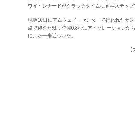
c
tt
er
e
ワイ・レナード
がクラッチタイムに見事ステップ
e
er
n
b
ot
現地10日にアムウェイ・センターで行われたサ
点で迎えた残り時間0.8秒にアイソレーション
o
e
にまた一歩近づいた。
o
k
【