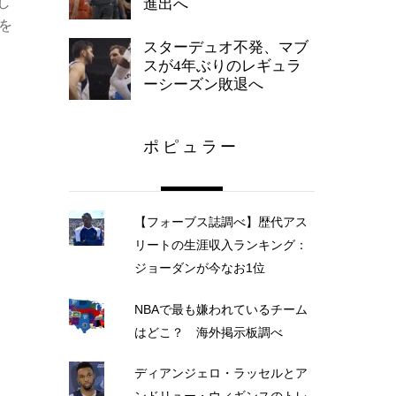
し
進出へ
を
スターデュオ不発、マブ
スが4年ぶりのレギュラ
ーシーズン敗退へ
ポピュラー
【フォーブス誌調べ】歴代アス
リートの生涯収入ランキング：
ジョーダンが今なお1位
NBAで最も嫌われているチーム
はどこ？ 海外掲示板調べ
ディアンジェロ・ラッセルとア
ンドリュー・ウィギンスのトレ