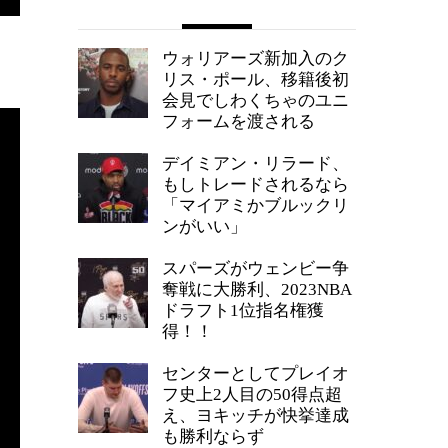
ウォリアーズ新加入のク
リス・ポール、移籍後初
会見でしわくちゃのユニ
フォームを渡される
デイミアン・リラード、
もしトレードされるなら
「マイアミかブルックリ
ンがいい」
スパーズがウェンビー争
奪戦に大勝利、2023NBA
ドラフト1位指名権獲
得！！
センターとしてプレイオ
フ史上2人目の50得点超
え、ヨキッチが快挙達成
も勝利ならず