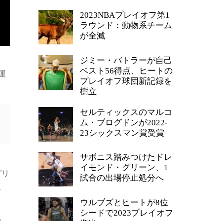
2023NBAプレイオフ第1
ラウンド：動物系チーム
が全滅
ジミー・バトラーが自己
ベスト56得点、ヒートの
運
プレイオフ球団新記録を
樹立
セルティックスのマルコ
ム・ブログドンが2022-
23シックスマン賞受賞
サボニス踏みつけたドレ
イモンド・グリーン、1
グリ
試合の出場停止処分へ
、
ウルブズとヒートが8位
シードで2023プレイオフ