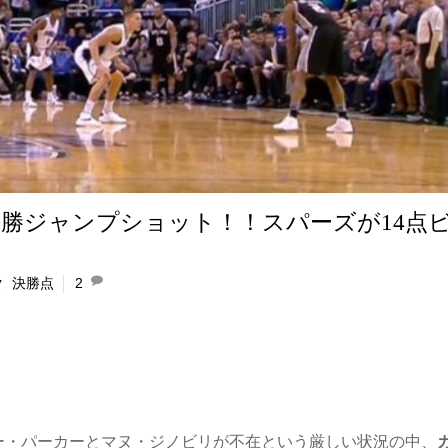
勝ジャンプショット！！スパーズが14点
利
ク
,
決勝点
2
ー・パーカーとマヌ・ジノビリが不在という厳しい状況の中、