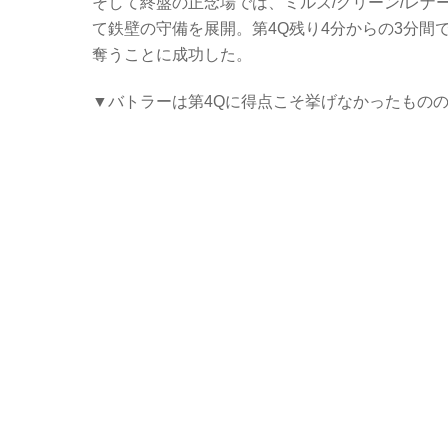
そして終盤の正念場では、ミルズ/グリーン/レナ
て鉄壁の守備を展開。第4Q残り4分からの3分間
奪うことに成功した。
▼バトラーは第4Qに得点こそ挙げなかったもの