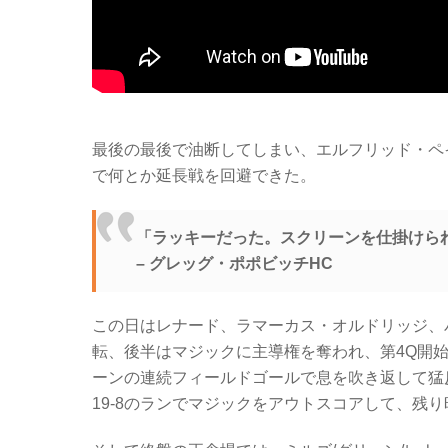
最後の最後で油断してしまい、エルフリッド・ペ
で何とか延長戦を回避できた。
「ラッキーだった。スクリーンを仕掛けら
– グレッグ・ポポビッチHC
この日はレナード、ラマーカス・オルドリッジ、
転、後半はマジックに主導権を奪われ、第4Q開
ーンの連続フィールドゴールで息を吹き返して猛
19-8のランでマジックをアウトスコアして、残り