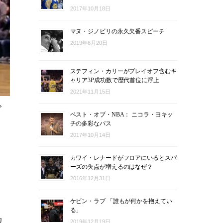
2017年10月18日
マヌ・ジノビリの永久欠番スピーチ
2019年6月20日
ステフィン・カリーがプレイオフ含むキ
ャリア3P成功数で歴代首位に浮上
2021年11月15日
ビ
ベスト・オブ・NBA： ニコラ・ヨキッ
チの多彩なパス
2017年10月14日
カワイ・レナードがフロアにいるとスパ
ーズの失点が増えるのはなぜ？
2016年12月31日
ケビン・ラブ 「誰もが何かを抱えてい
る」
カ
2019年12月19日