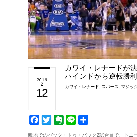
カワイ・レナードが決
ハインドから逆転勝
2016
2
カワイ・レナード
,
スパーズ
,
マジッ
12
F
T
E
Li
共
a
wi
v
n
有
敵地でのバック・トゥ・バック2試合目で、トニ