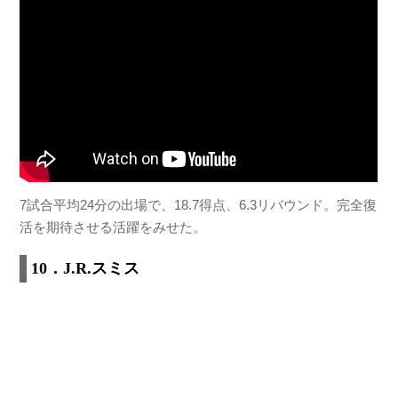
7試合平均24分の出場で、18.7得点、6.3リバウンド。完全復
活を期待させる活躍をみせた。
10．J.R.スミス