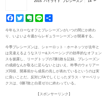
2015
,
ハイライト
,
プレシーズン
14
F
T
E
Li
共
a
wi
v
n
有
今年もスローなオフとプレシーズンがいつの間にか終わ
c
tt
er
e
り、いよいよ今週からレギュラーシーズンが開幕する。
e
er
n
b
ot
今季プレシーズンは、シャーロット・ホーネッツが去年と
は見違えるようなスリー&スペーシングの効率的なオフェン
o
e
スを披露し、リーグトップの7勝1敗を記録。プレシーズン
o
の成績なんか取るに足らないとはいえ、昨季のウォリアー
k
ズ同様、開幕前から成長の兆しが表れているというのは実
に良いことだ。反対にFAでしくじったダラス・マーベリッ
クスは、0勝7敗と白星ゼロに終わっている。
【スポンサーリンク】