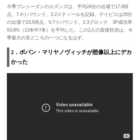
今季プレシーズンのカズンズは、平均24分の出場で17.8得
点、7.4リバウンド、2.2スティールを記録。デイビスは29分
の出場で23.5得点、9.7リバウンド、2.3ブロック、3P成功率
53.8%（13本中7本）を平均した。この2人の直接対決は、今
季最大の見どころの一つになるはず。
2．ボバン・マリヤノヴィッチが想像以上にデカ
かった