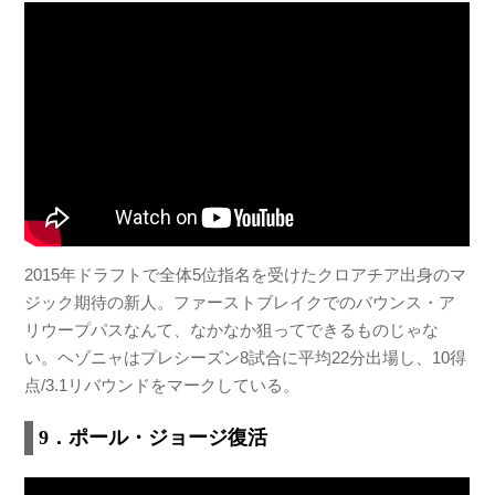
2015年ドラフトで全体5位指名を受けたクロアチア出身のマ
ジック期待の新人。ファーストブレイクでのバウンス・ア
リウープパスなんて、なかなか狙ってできるものじゃな
い。ヘゾニャはプレシーズン8試合に平均22分出場し、10得
点/3.1リバウンドをマークしている。
9．ポール・ジョージ復活