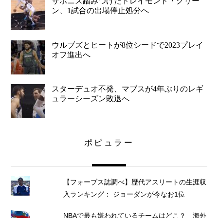
サボニス踏みつけたドレイモンド・グリー
ン、1試合の出場停止処分へ
ウルブズとヒートが8位シードで2023プレイ
オフ進出へ
スターデュオ不発、マブスが4年ぶりのレギ
ュラーシーズン敗退へ
ポピュラー
【フォーブス誌調べ】歴代アスリートの生涯収
入ランキング： ジョーダンが今なお1位
NBAで最も嫌われているチームはどこ？ 海外