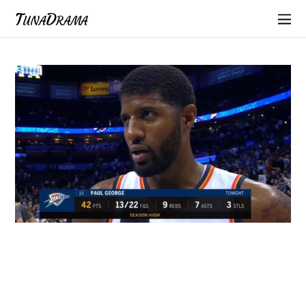
TunaDrama