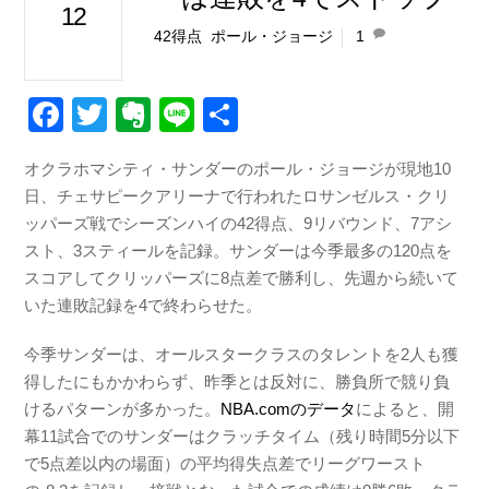
12
42得点
,
ポール・ジョージ
1
F
T
E
Li
共
a
wi
v
n
有
オクラホマシティ・サンダーのポール・ジョージが現地10
c
tt
er
e
日、チェサピークアリーナで行われたロサンゼルス・クリ
e
er
n
ッパーズ戦でシーズンハイの42得点、9リバウンド、7アシ
b
ot
スト、3スティールを記録。サンダーは今季最多の120点を
スコアしてクリッパーズに8点差で勝利し、先週から続いて
o
e
いた連敗記録を4で終わらせた。
o
k
今季サンダーは、オールスタークラスのタレントを2人も獲
得したにもかかわらず、昨季とは反対に、勝負所で競り負
けるパターンが多かった。
NBA.comのデータ
によると、開
幕11試合でのサンダーはクラッチタイム（残り時間5分以下
で5点差以内の場面）の平均得失点差でリーグワースト