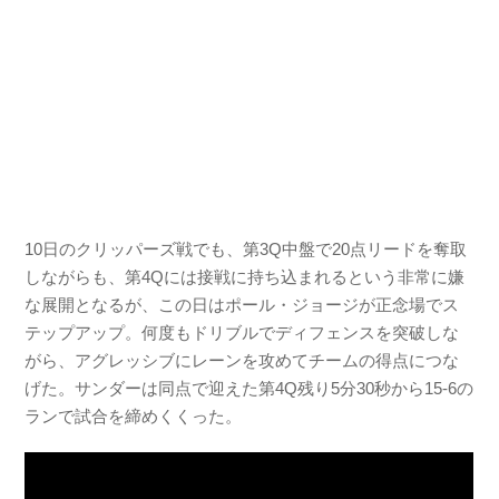
10日のクリッパーズ戦でも、第3Q中盤で20点リードを奪取
しながらも、第4Qには接戦に持ち込まれるという非常に嫌
な展開となるが、この日はポール・ジョージが正念場でス
テップアップ。何度もドリブルでディフェンスを突破しな
がら、アグレッシブにレーンを攻めてチームの得点につな
げた。サンダーは同点で迎えた第4Q残り5分30秒から15-6の
ランで試合を締めくくった。