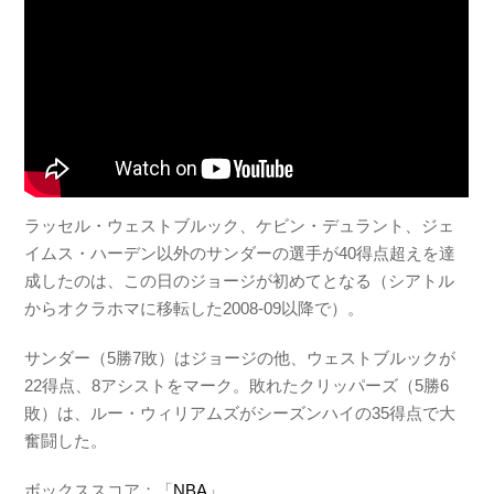
ラッセル・ウェストブルック、ケビン・デュラント、ジェ
イムス・ハーデン以外のサンダーの選手が40得点超えを達
成したのは、この日のジョージが初めてとなる（シアトル
からオクラホマに移転した2008-09以降で）。
サンダー（5勝7敗）はジョージの他、ウェストブルックが
22得点、8アシストをマーク。敗れたクリッパーズ（5勝6
敗）は、ルー・ウィリアムズがシーズンハイの35得点で大
奮闘した。
ボックススコア：「
NBA
」