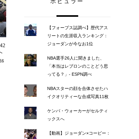
ポピュラー
【フォーブス誌調べ】歴代アス
リートの生涯収入ランキング：
ジョーダンが今なお1位
2
へ
NBA選手26人に聞きました、
第6
「本当はレブロンのことどう思
ってる？」- ESPN調べ
NBAスターの顔を合体させたハ
イクオリティーな合成写真11枚
ケンバ・ウォーカーがセルティ
ックスへ
【動画】ジョーダン×コービー：