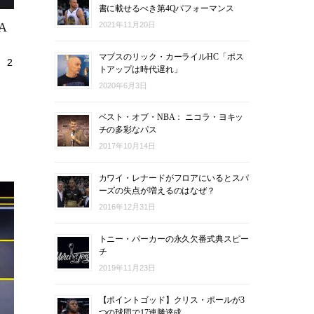
書に載せるべき第4Qパフォーマンス
2021年11月20日
A
マブスのリック・カーライルHC「ポス
2
トアップは時代遅れ」
2020年6月3日
ベスト・オブ・NBA： ニコラ・ヨキッ
チの多彩なパス
2017年10月14日
カワイ・レナードがフロアにいるとスパ
ーズの失点が増えるのはなぜ？
2016年12月31日
トニー・パーカーの永久欠番式典スピー
チ
2019年11月23日
【ポイントゴッド】クリス・ポールが3
つの球団で17連勝達成