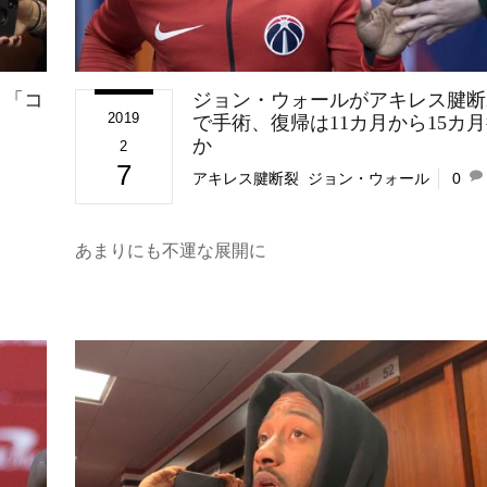
、「コ
ジョン・ウォールがアキレス腱断
2019
で手術、復帰は11カ月から15カ
か
2
7
アキレス腱断裂
,
ジョン・ウォール
0
あまりにも不運な展開に