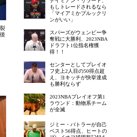
デイミアン・リラード、
もしトレードされるなら
「マイアミかブルックリ
ンがいい」
裂
スパーズがウェンビー争
月後
奪戦に大勝利、2023NBA
ドラフト1位指名権獲
得！！
センターとしてプレイオ
フ史上2人目の50得点超
え、ヨキッチが快挙達成
も勝利ならず
2023NBAプレイオフ第1
ラウンド：動物系チーム
が全滅
ジミー・バトラーが自己
ベスト56得点、ヒートの