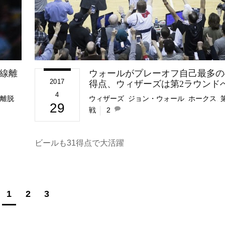
線離
ウォールがプレーオフ自己最多の4
2017
得点、ウィザーズは第2ラウンド
4
離脱
ウィザーズ
,
ジョン・ウォール
,
ホークス
,
29
戦
2
ビールも31得点で大活躍
1
2
3