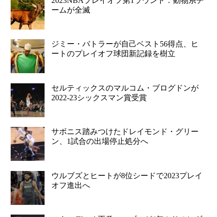
2023NBAプレイオフ第1ラウンド：動物系チ
ームが全滅
ジミー・バトラーが自己ベスト56得点、ヒ
ートのプレイオフ球団新記録を樹立
セルティックスのマルコム・ブログドンが
2022-23シックスマン賞受賞
サボニス踏みつけたドレイモンド・グリー
ン、1試合の出場停止処分へ
ウルブズとヒートが8位シードで2023プレイ
オフ進出へ