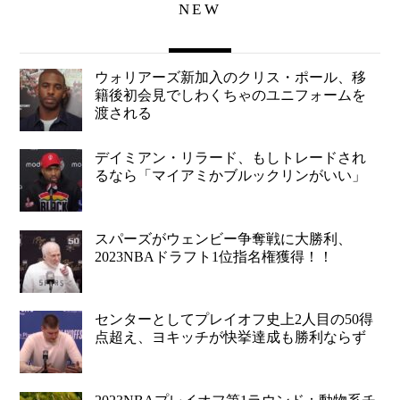
NEW
ウォリアーズ新加入のクリス・ポール、移
籍後初会見でしわくちゃのユニフォームを
渡される
デイミアン・リラード、もしトレードされ
るなら「マイアミかブルックリンがいい」
スパーズがウェンビー争奪戦に大勝利、
2023NBAドラフト1位指名権獲得！！
センターとしてプレイオフ史上2人目の50得
点超え、ヨキッチが快挙達成も勝利ならず