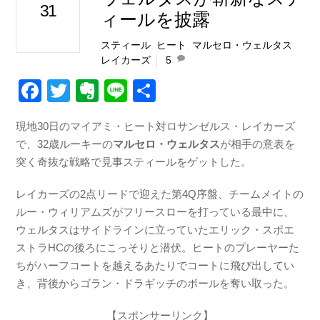
31
ィールを披露
スティール
,
ヒート
,
マルセロ・ウェルタス
,
レイカーズ
5
F
T
E
Li
共
a
wi
v
n
有
現地30日のマイアミ・ヒート対ロサンゼルス・レイカーズ
c
tt
er
e
で、32歳ルーキーの
マルセロ・ウェルタス
が相手の意表を
e
er
n
突く奇抜な戦略で見事スティールをゲットした。
b
ot
レイカーズの2点リードで迎えた第4Q序盤、チームメイトの
o
e
ルー・ウィリアムズがフリースローを打っている最中に、
o
ウェルタスはサイドラインに立っていたエリック・スポエ
k
ストラHCの後ろにこっそりと潜伏。ヒートのプレーヤーた
ちがハーフコートを越えるあたりでコートに飛び出してい
き、背後からゴラン・ドラギッチのボールを奪い取った。
【スポンサーリンク】