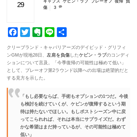
キャブス
,
ケビン・ラブ
,
プレーオフ
,
復帰
,
負
29
傷
3
F
T
E
Li
共
a
wi
v
n
有
クリーブランド・キャバリアーズのデイビッド・グリフィ
c
tt
er
e
ンGMが現地28日、
左肩を負傷
した
ケビン・ラブ
のコンディ
e
er
n
ションについて言及。「今季復帰の可能性は極めて低い」
b
ot
として、プレーオフ第2ラウンド以降への出場は絶望的だと
する見方を示した。
o
e
o
「もし必要ならば、手術もオプションの1つだ。今後
k
も検討を続けていくが、ケビンが復帰するという期
待は持たないでほしい。もしポストシーズン中に戻
ってこられれば、それは本当にサプライズだ。わず
かな希望はまだ持っているが、その可能性は極めて
低い」