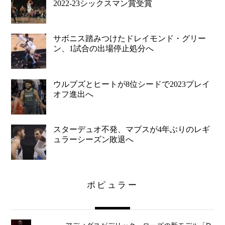
2022-23シックスマン賞受賞
サボニス踏みつけたドレイモンド・グリー
ン、1試合の出場停止処分へ
ウルブズとヒートが8位シードで2023プレイ
オフ進出へ
スターデュオ不発、マブスが4年ぶりのレギ
ュラーシーズン敗退へ
ポピュラー