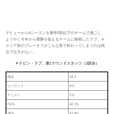
デビューから6シーズンを勝率5割以下のチームで過ごし、
ようやく今年から優勝を狙えるチームに移籍したラブ。キ
ャリア初のプレーオフがこんな形で終わってしまうのは残
念で仕方がない。
▼ケビン・ラブ、第1ラウンドスタッツ（3試合）
得点
18.3
リバウンド
9.0
アシスト
3.0
FG%
42.1%
3P%
47.4%