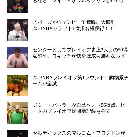
るなら「マイアミかブルックリンがいい」
スパーズがウェンビー争奪戦に大勝利、
2023NBAドラフト1位指名権獲得！！
センターとしてプレイオフ史上2人目の50得
点超え、ヨキッチが快挙達成も勝利ならず
2023NBAプレイオフ第1ラウンド：動物系チ
ームが全滅
ジミー・バトラーが自己ベスト56得点、ヒ
ートのプレイオフ球団新記録を樹立
セルティックスのマルコム・ブログドンが