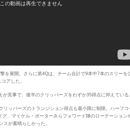
反撃を展開。さらに第4Qは、チーム合計で9本中7本のスリーを
スコアした。
えが見事で、後半のクリッパーズをわずか35得点に抑えている
クリッパーズのトランジション得点も最小限に制限。ハーフコ
グ、マイケル・ポーターJr.らフォワード陣のローテーション
ンスが素晴らしかった。