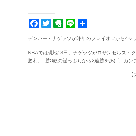
F
T
E
Li
共
a
wi
v
n
有
デンバー・ナゲッツが昨年のプレイオフから4シ
c
tt
er
e
e
er
n
NBAでは現地13日、ナゲッツがロサンゼルス・ク
b
ot
勝利。1勝3敗の崖っぷちから2連勝をあげ、カン
o
e
【
o
k