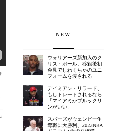
NEW
ウォリアーズ新加入のク
リス・ポール、移籍後初
会見でしわくちゃのユニ
沈
フォームを渡される
デイミアン・リラード、
もしトレードされるなら
。
「マイアミかブルックリ
ンがいい」
ー
や
スパーズがウェンビー争
奪戦に大勝利、2023NBA