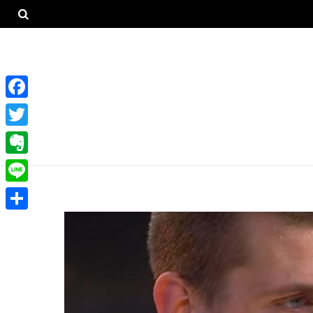
F
a
T
c
w
E
e
i
v
L
b
t
e
i
o
共
t
r
n
o
有
e
n
e
k
r
o
t