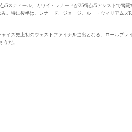
/5スティール、カワイ・レナードが25得点/5アシストで奮闘
のみ。特に後半は、レナード、ジョージ、ルー・ウィリアムズ
チャイズ史上初のウェストファイナル進出となる。ロールプレ
そうだ。