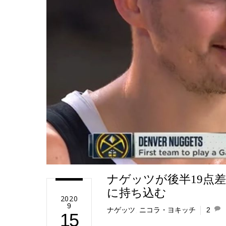
e
ナゲッツが後半19点
に持ち込む
2020
9
ナゲッツ
,
ニコラ・ヨキッチ
2
15