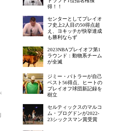
ドラフト1位指名権獲
得！！
センターとしてプレイオ
フ史上2人目の50得点超
え、ヨキッチが快挙達成
も勝利ならず
2023NBAプレイオフ第1
ラウンド：動物系チーム
が全滅
ジミー・バトラーが自己
ベスト56得点、ヒートの
プレイオフ球団新記録を
が
樹立
セルティックスのマルコ
ム・ブログドンが2022-
利
23シックスマン賞受賞