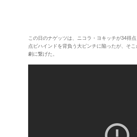
この日のナゲッツは、ニコラ・ヨキッチが34得点
点ビハインドを背負う大ピンチに陥ったが、そこ
劇に繋げた。