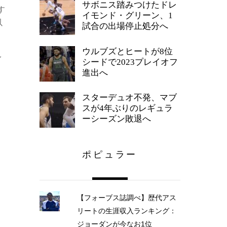
サボニス踏みつけたドレ
す
イモンド・グリーン、1
以
試合の出場停止処分へ
ウルブズとヒートが8位
イ
シードで2023プレイオフ
進出へ
スターデュオ不発、マブ
スが4年ぶりのレギュラ
ーシーズン敗退へ
ポピュラー
【フォーブス誌調べ】歴代アス
リートの生涯収入ランキング：
ジョーダンが今なお1位