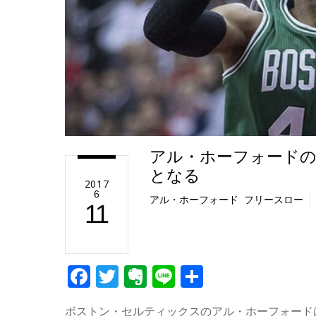
アル・ホーフォード
となる
2017
6
アル・ホーフォード
,
フリースロー
11
F
T
E
Li
共
a
wi
v
n
有
ボストン・セルティックスのアル・ホーフォード