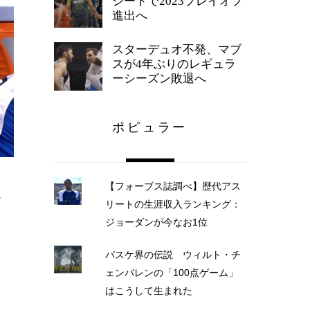
シードで2023プレイオフ
進出へ
スターデュオ不発、マブ
スが4年ぶりのレギュラ
ーシーズン敗退へ
ポピュラー
【フォーブス誌調べ】歴代アス
全
リートの生涯収入ランキング：
ジョーダンが今なお1位
バスケ界の伝説 ウィルト・チ
ェンバレンの「100点ゲーム」
はこうして生まれた