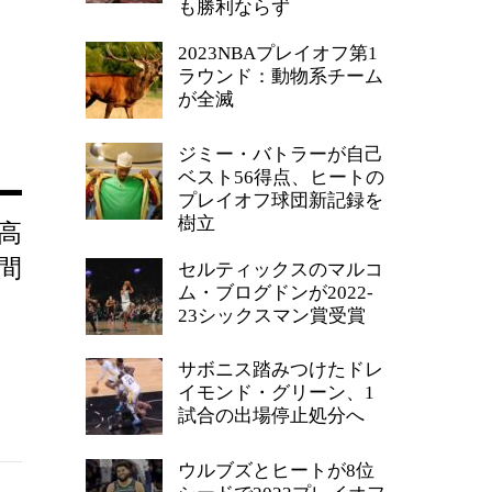
も勝利ならず
2023NBAプレイオフ第1
ラウンド：動物系チーム
が全滅
ジミー・バトラーが自己
ベスト56得点、ヒートの
プレイオフ球団新記録を
樹立
高
間
セルティックスのマルコ
ム・ブログドンが2022-
23シックスマン賞受賞
サボニス踏みつけたドレ
イモンド・グリーン、1
試合の出場停止処分へ
ウルブズとヒートが8位