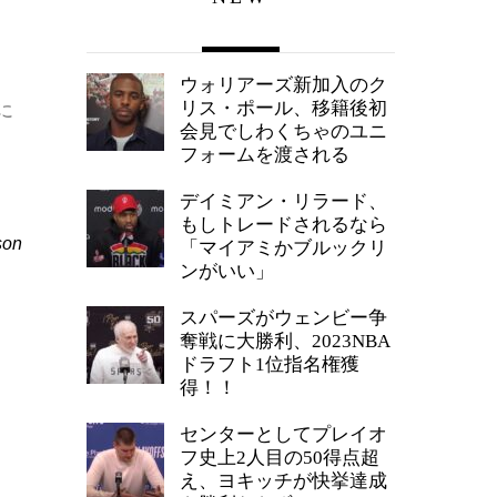
ウォリアーズ新加入のク
リス・ポール、移籍後初
に
会見でしわくちゃのユニ
フォームを渡される
デイミアン・リラード、
もしトレードされるなら
son
「マイアミかブルックリ
ンがいい」
スパーズがウェンビー争
奪戦に大勝利、2023NBA
ドラフト1位指名権獲
得！！
センターとしてプレイオ
フ史上2人目の50得点超
え、ヨキッチが快挙達成