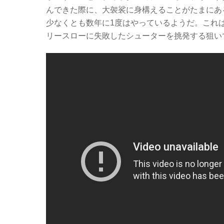
c
tt
er
e
んできた際に、大袈裟に身構えることがたまにあ
e
er
n
少なくとも数年に1度はやっているようだ。これ
b
ot
リースローに失敗したシューターを挑発する狙い
o
e
o
k