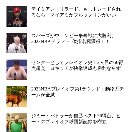
デイミアン・リラード、もしトレードされ
るなら「マイアミかブルックリンがいい」
スパーズがウェンビー争奪戦に大勝利、
2023NBAドラフト1位指名権獲得！！
センターとしてプレイオフ史上2人目の50得
点超え、ヨキッチが快挙達成も勝利ならず
2023NBAプレイオフ第1ラウンド：動物系チ
ームが全滅
ジミー・バトラーが自己ベスト56得点、ヒ
ートのプレイオフ球団新記録を樹立