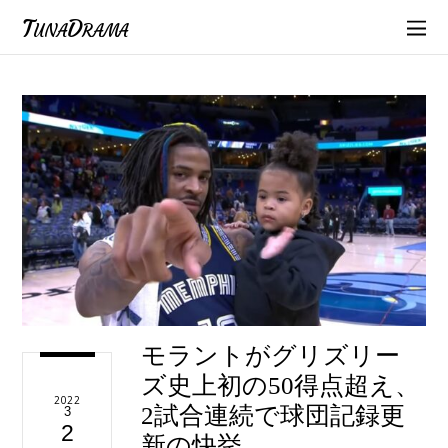
TunaDrama
モラントがグリズリー
ズ史上初の50得点超え、
2022
2試合連続で球団記録更
3
2
新の快挙