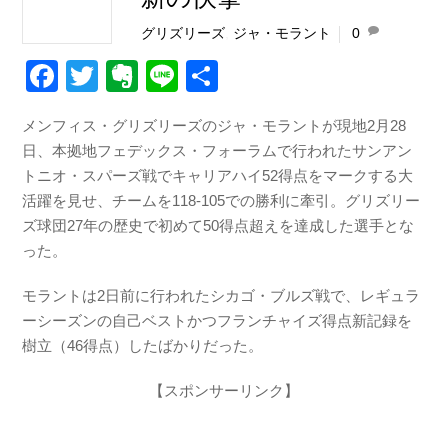
グリズリーズ
,
ジャ・モラント
0
F
T
E
Li
共
a
wi
v
n
有
メンフィス・グリズリーズのジャ・モラントが現地2月28
c
tt
er
e
日、本拠地フェデックス・フォーラムで行われたサンアン
e
er
n
トニオ・スパーズ戦でキャリアハイ52得点をマークする大
b
ot
活躍を見せ、チームを118-105での勝利に牽引。グリズリー
ズ球団27年の歴史で初めて50得点超えを達成した選手とな
o
e
った。
o
k
モラントは2日前に行われたシカゴ・ブルズ戦で、レギュラ
ーシーズンの自己ベストかつフランチャイズ得点新記録を
樹立（46得点）したばかりだった。
【スポンサーリンク】