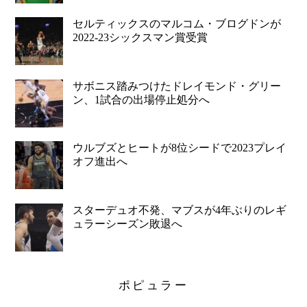
セルティックスのマルコム・ブログドンが
2022-23シックスマン賞受賞
サボニス踏みつけたドレイモンド・グリー
ン、1試合の出場停止処分へ
ウルブズとヒートが8位シードで2023プレイ
オフ進出へ
スターデュオ不発、マブスが4年ぶりのレギ
ュラーシーズン敗退へ
ポピュラー