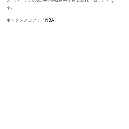
ズ・ハーデンの8選手の内2選手が選出漏れすることとな
る。
ボックススコア：「
NBA
」