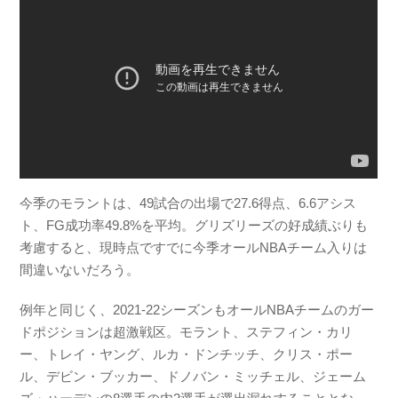
今季のモラントは、49試合の出場で27.6得点、6.6アシス
ト、FG成功率49.8%を平均。グリズリーズの好成績ぶりも
考慮すると、現時点ですでに今季オールNBAチーム入りは
間違いないだろう。
例年と同じく、2021-22シーズンもオールNBAチームのガー
ドポジションは超激戦区。モラント、ステフィン・カリ
ー、トレイ・ヤング、ルカ・ドンチッチ、クリス・ポー
ル、デビン・ブッカー、ドノバン・ミッチェル、ジェーム