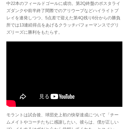
中22本のフィールドゴールに成功。第2Q終盤のポスタライ
ズダンクや前半終了間際でのアリウープなどハイライトプ
レイを連発しつつ、5点差で迎えた第4Q残り6分からの勝負
所では13連続得点をあげるクラッチパフォーマンスでグリ
ズリーズに勝利をもたらす。
モラントは試合後、球団史上初の快挙達成について「チー
ムメイトやコーチたちに感謝したい。彼らは、僕が正しい