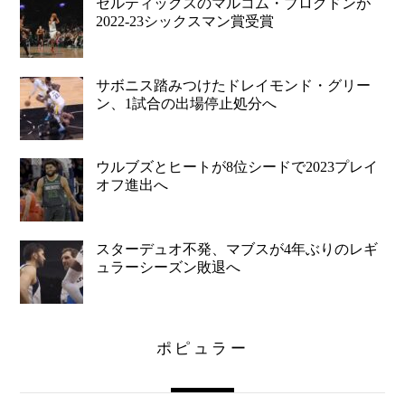
セルティックスのマルコム・ブログドンが
2022-23シックスマン賞受賞
サボニス踏みつけたドレイモンド・グリー
ン、1試合の出場停止処分へ
ウルブズとヒートが8位シードで2023プレイ
オフ進出へ
スターデュオ不発、マブスが4年ぶりのレギ
ュラーシーズン敗退へ
ポピュラー