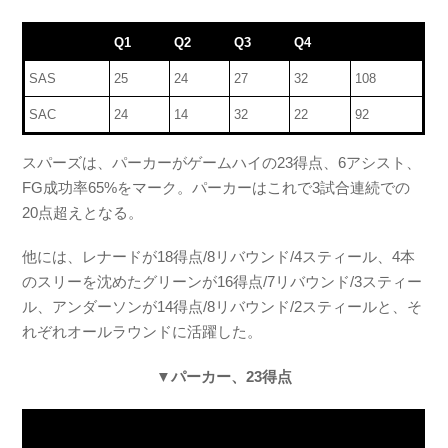
Q1
Q2
Q3
Q4
SAS
25
24
27
32
108
SAC
24
14
32
22
92
スパーズは、パーカーがゲームハイの23得点、6アシスト、
FG成功率65%をマーク。パーカーはこれで3試合連続での
20点超えとなる。
他には、レナードが18得点/8リバウンド/4スティール、4本
のスリーを沈めたグリーンが16得点/7リバウンド/3スティー
ル、アンダーソンが14得点/8リバウンド/2スティールと、そ
れぞれオールラウンドに活躍した。
▼パーカー、23得点