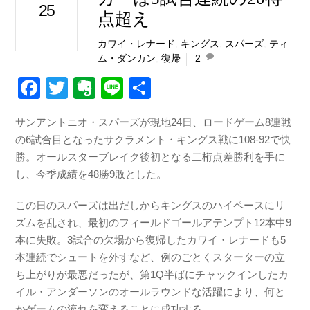
25
点超え
カワイ・レナード
,
キングス
,
スパーズ
,
ティ
ム・ダンカン
,
復帰
2
F
T
E
Li
共
a
wi
v
n
有
サンアントニオ・スパーズが現地24日、ロードゲーム8連戦
c
tt
er
e
の6試合目となったサクラメント・キングス戦に108-92で快
e
er
n
勝。オールスターブレイク後初となる二桁点差勝利を手に
b
ot
し、今季成績を48勝9敗とした。
o
e
この日のスパーズは出だしからキングスのハイペースにリ
o
ズムを乱され、最初のフィールドゴールアテンプト12本中9
k
本に失敗。3試合の欠場から復帰したカワイ・レナードも5
本連続でシュートを外すなど、例のごとくスターターの立
ち上がりが最悪だったが、第1Q半ばにチャックインしたカ
イル・アンダーソンのオールラウンドな活躍により、何と
かゲームの流れを変えることに成功する。