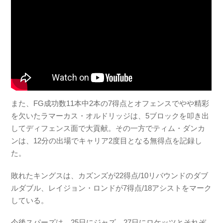
また、FG成功数11本中2本の7得点とオフェンスでやや精彩
を欠いたラマーカス・オルドリッジは、5ブロックを叩き出
してディフェンス面で大貢献。その一方でティム・ダンカ
ンは、12分の出場でキャリア2度目となる無得点を記録し
た。
敗れたキングスは、カズンズが22得点/10リバウンドのダブ
ルダブル、レイジョン・ロンドが7得点/18アシストをマーク
している。
今後スパーズは、25日にジャズ、27日にロケッツとそれぞ