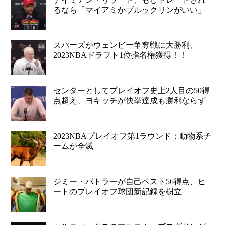
るなら「マイアミかブルックリンがいい」
スパーズがウェンビー争奪戦に大勝利、
2023NBAドラフト1位指名権獲得！！
センターとしてプレイオフ史上2人目の50得
点超え、ヨキッチが快挙達成も勝利ならず
2023NBAプレイオフ第1ラウンド：動物系チ
ームが全滅
ジミー・バトラーが自己ベスト56得点、ヒ
ートのプレイオフ球団新記録を樹立