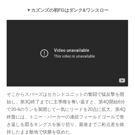
▼カズンズの初FGはダンク&ワンスロー
そこからスパーズはセカンドユニットの奮闘で猛反撃を開
始し、第3Q終了までに主導権を奪い返すと、第4Q開始6分
で20-6のランを展開して一気にリードを20点に拡大。第4Q
終盤には、トニー・パーカーの連続フィールドゴールで巻
き返しを図るキングスを振り切り、最後まで二桁点差を維
持したまま敵地で快勝を収めた。