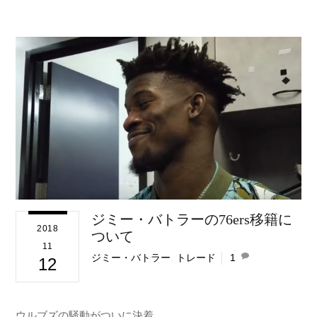
ジミー・バトラーの76ers移籍に
2018
ついて
11
ジミー・バトラー
,
トレード
1
12
ウルブズの騒動がついに決着