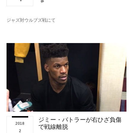
ジャズ対ウルブズ戦にて
ジミー・バトラーが右ひざ負傷
2018
で戦線離脱
2