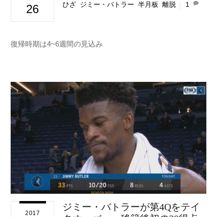
ひざ
,
ジミー・バトラー
,
半月板
,
離脱
1
26
復帰時期は4~6週間の見込み
ジミー・バトラーが第4Qをテイ
2017