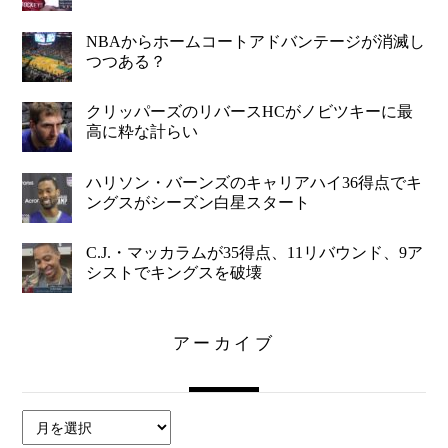
NBAからホームコートアドバンテージが消滅し
つつある？
クリッパーズのリバースHCがノビツキーに最
高に粋な計らい
ハリソン・バーンズのキャリアハイ36得点でキ
ングスがシーズン白星スタート
C.J.・マッカラムが35得点、11リバウンド、9ア
シストでキングスを破壊
アーカイブ
ア
ー