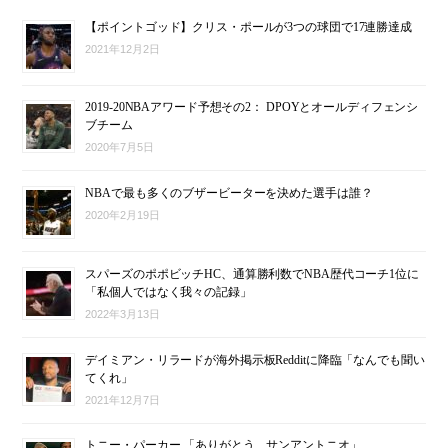
【ポイントゴッド】クリス・ポールが3つの球団で17連勝達成
2021年12月2日
2019-20NBAアワード予想その2： DPOYとオールディフェンシ
ブチーム
2020年7月5日
NBAで最も多くのブザービーターを決めた選手は誰？
2020年2月19日
スパーズのポポビッチHC、通算勝利数でNBA歴代コーチ1位に
「私個人ではなく我々の記録」
2022年3月13日
デイミアン・リラードが海外掲示板Redditに降臨「なんでも聞い
てくれ」
2021年12月7日
トニー・パーカー 「ありがとう、サンアントニオ」