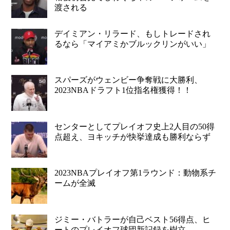
渡される
デイミアン・リラード、もしトレードされ
るなら「マイアミかブルックリンがいい」
スパーズがウェンビー争奪戦に大勝利、
2023NBAドラフト1位指名権獲得！！
センターとしてプレイオフ史上2人目の50得
点超え、ヨキッチが快挙達成も勝利ならず
2023NBAプレイオフ第1ラウンド：動物系チ
ームが全滅
ジミー・バトラーが自己ベスト56得点、ヒ
ートのプレイオフ球団新記録を樹立