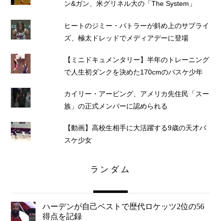
ン&ガン、米グリネル大の「The System」
ヒートのジミー・バトラーが斜め上のサプライ
ズ、極太ドレッドでメディアデーに登場
【ミニドキュメンタリー】半年のトレーニング
で人生初ダンクを決めた170cmのバスケ少年
カイリー・アービング、アメリカ先住民「スー
族」の正式メンバーに認められる
【動画】高校生相手に大活躍する9歳の天才バ
スケ少女
ランダム
ハーデンが自己ベストで歴代ロケッツ2位の56
得点を記録