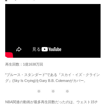
再生回数：1億1638万回
“ブルース・スタンダード”である『スカイ・イズ・クライン
グ』(Sky Is Crying)をGary B.B. Colemanがカバー。
※ ※ ※
NBA関連の動画が最多再生回数だったのは、ウェスト15チ