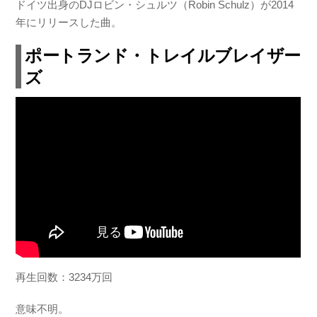
ドイツ出身のDJロビン・シュルツ（Robin Schulz）が2014
年にリリースした曲。
ポートランド・トレイルブレイザー
ズ
再生回数：3234万回
意味不明。