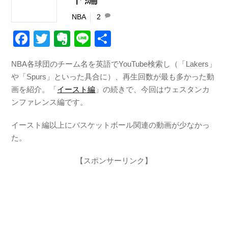
NBA
2
F
T
E
Li
共
a
wi
v
n
有
NBA各球団のチーム名を英語でYouTube検索し（「Lakers」
c
tt
er
e
や「Spurs」といった具合に）、再生回数が最も多かった動
e
er
n
画を紹介。「
イースト編
」の続きで、今回はウェスタンカ
b
ot
ンファレンス編です。
o
e
イースト編以上にバスケットボール関連の動画が少なかっ
o
た。
k
【スポンサーリンク】