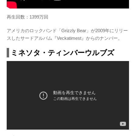
再生回数：1399万回
アメリカのロックバンド「Grizzly Bear」が2009年にリリー
スしたサードアルバム『Veckatimest』からのナンバー。
ミネソタ・ティンバーウルブズ