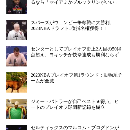
るなら「マイアミかブルックリンがいい」
スパーズがウェンビー争奪戦に大勝利、
2023NBAドラフト1位指名権獲得！！
センターとしてプレイオフ史上2人目の50得
点超え、ヨキッチが快挙達成も勝利ならず
2023NBAプレイオフ第1ラウンド：動物系チ
ームが全滅
ジミー・バトラーが自己ベスト56得点、ヒ
ートのプレイオフ球団新記録を樹立
セルティックスのマルコム・ブログドンが