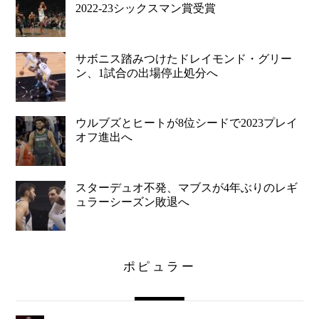
2022-23シックスマン賞受賞
サボニス踏みつけたドレイモンド・グリー
ン、1試合の出場停止処分へ
ウルブズとヒートが8位シードで2023プレイ
オフ進出へ
スターデュオ不発、マブスが4年ぶりのレギ
ュラーシーズン敗退へ
ポピュラー