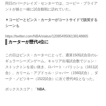
同日のバークレイズ・センターでは、コービー・ブライア
ントが娘と一緒に試合観戦に訪れていた。
▼コービーとビンス・カーターがコートサイドで談笑する
シーンも
https://twitter.com/NBA/status/1208549506138148865
カーターが歴代4位に
この日はビンス・カーターにとって、通算1505試合目のレ
ギュラーシーズンゲーム。キャリア出場試合数でジョン・
ストックトンを追い抜き、ロバート・パリッシュ（1611試
合）、カリーム・アブドゥル・ジャバー（1560試合）、ダ
ーク・ノビツキー（1522試合）に次ぐ歴代4位となった。
ボックススコア：「
NBA
」