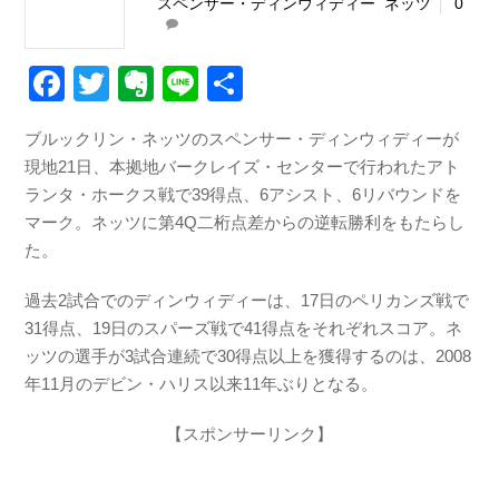
スペンサー・ディンウィディー
,
ネッツ
0
F
T
E
Li
共
a
wi
v
n
有
ブルックリン・ネッツのスペンサー・ディンウィディーが
c
tt
er
e
現地21日、本拠地バークレイズ・センターで行われたアト
e
er
n
ランタ・ホークス戦で39得点、6アシスト、6リバウンドを
b
ot
マーク。ネッツに第4Q二桁点差からの逆転勝利をもたらし
た。
o
e
o
過去2試合でのディンウィディーは、17日のペリカンズ戦で
k
31得点、19日のスパーズ戦で41得点をそれぞれスコア。ネ
ッツの選手が3試合連続で30得点以上を獲得するのは、2008
年11月のデビン・ハリス以来11年ぶりとなる。
【スポンサーリンク】