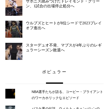
サボニス踏みつけたドレイモンド・グリー
ン、1試合の出場停止処分へ
ウルブズとヒートが8位シードで2023プレイ
オフ進出へ
スターデュオ不発、マブスが4年ぶりのレギ
ュラーシーズン敗退へ
ポピュラー
NBA選手たちが語る、コービー・ブライアント
のワーカホリックなエピソード
バスケ界の伝説 ウィルト・チェンバレンの