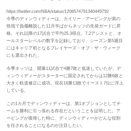
https://twitter.com/NBA/status/1208574791340449792
今季のディンウィディーは、カイリー・アービングが肩の
怪我で負傷離脱した11月半ばからネッツの先発ガードに昇
格。それ以降の17試合で平均25.3得点、7.2アシストと、オ
ールスターレベルの数字を記録しており、シーズン第5週目
にはキャリア初となるプレイヤーズ・オブ・ザ・ウィーク
にも選出された。
今季ネッツは、開幕11試合で4勝7敗と低迷していたが、デ
ィンウィディーがスターターに固定されてからは12勝6敗と
大きく軌道修正に成功。現在16勝13敗でイースト7位に浮上
している。
この1カ月でディンウィディーは、第1オプションとしてチ
ームを勝利に引っ張れる存在だということを証明した。ア
ービングが復帰した時に、ディンウィディーがどんな役割
を任されることになるのか注目したい。